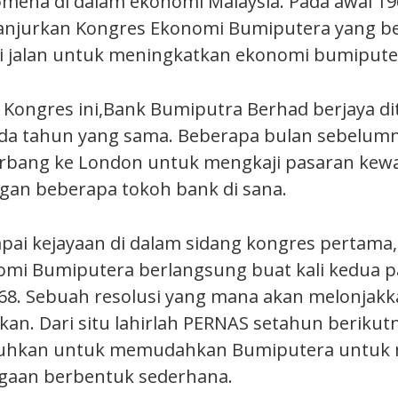
mena di dalam ekonomi Malaysia. Pada awal 196
anjurkan Kongres Ekonomi Bumiputera yang b
i jalan untuk meningkatkan ekonomi bumipute
a Kongres ini,Bank Bumiputra Berhad berjaya 
da tahun yang sama. Beberapa bulan sebelumny
erbang ke London untuk mengkaji pasaran kew
an beberapa tokoh bank di sana.
pai kejayaan di dalam sidang kongres pertama
mi Bumiputera berlangsung buat kali kedua 
68. Sebuah resolusi yang mana akan melonjak
kan. Dari situ lahirlah PERNAS setahun berikut
uhkan untuk memudahkan Bumiputera untuk 
agaan berbentuk sederhana.