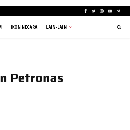
Facebook
Twitter
Instagram
YouTube
Teleg
M
IKON NEGARA
LAIN-LAIN
n Petronas