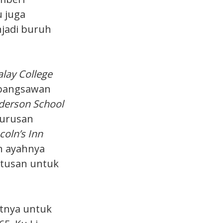
 juga
jadi buruh
lay College
 bangsawan
derson School
jurusan
coln’s Inn
n ayahnya
utusan untuk
tnya untuk