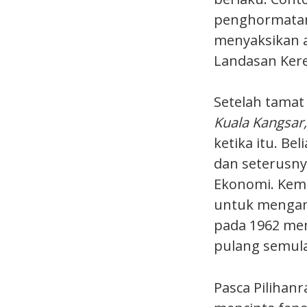
penghormatan 
menyaksikan 
Landasan Kere
Setelah tamat
Kuala Kangsar,
ketika itu. B
dan seterusn
Ekonomi. Kem
untuk mengam
pada 1962 me
pulang semula
Pasca Pilihan