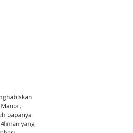
enghabiskan
 Manor,
eh bapanya.
z4liman yang
mberi