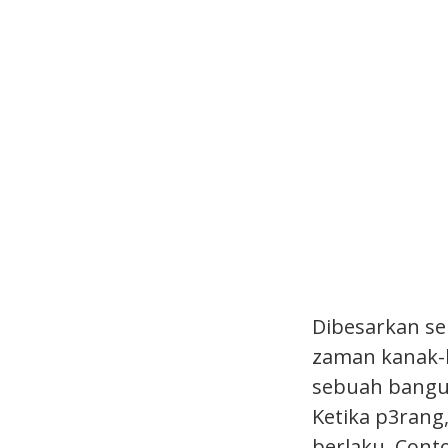
Dibesarkan se
zaman kanak-k
sebuah bangun
Ketika p3rang
berlaku. Cont