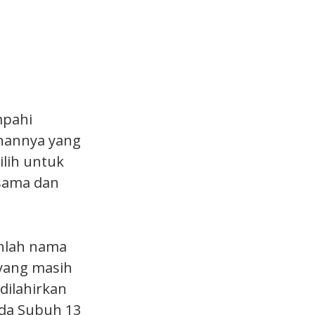
mpahi
unannya yang
lih untuk
sama dan
nlah nama
 yang masih
dilahirkan
ada Subuh 13