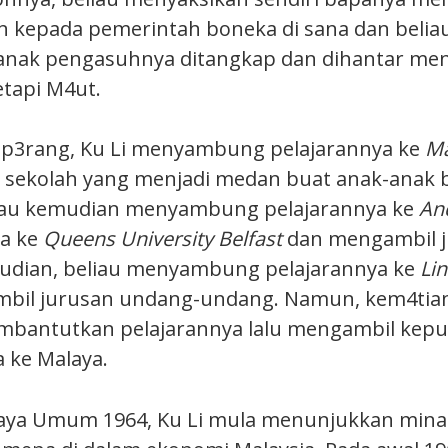
kepada pemerintah boneka di sana dan beliau
anak pengasuhnya ditangkap dan dihantar men
tapi M4ut.
 p3rang, Ku Li menyambung pelajarannya ke
Ma
sekolah yang menjadi medan buat anak-anak
eliau kemudian menyambung pelajarannya ke
An
ya ke
Queens University Belfast
dan mengambil 
udian, beliau menyambung pelajarannya ke
Lin
bil jurusan undang-undang. Namun, kem4tia
mbantutkan pelajarannya lalu mengambil kep
 ke Malaya.
raya Umum 1964, Ku Li mula menunjukkan mina