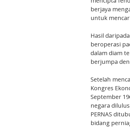
mencipta feno
berjaya meng
untuk mencar
Hasil daripad
beroperasi pa
dalam diam t
berjumpa deng
Setelah menca
Kongres Ekono
September 19
negara dilulus
PERNAS ditub
bidang perni