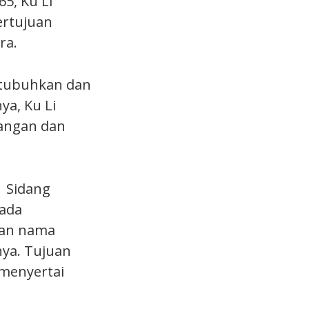
5, Ku Li
ertujuan
ra.
ditubuhkan dan
a, Ku Li
angan dan
, Sidang
pada
kan nama
nya. Tujuan
menyertai