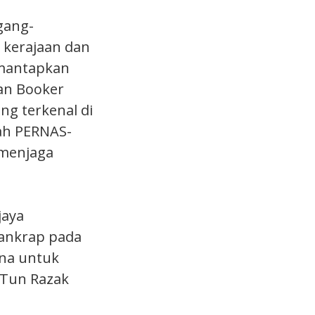
gang-
 kerajaan dan
emantapkan
an Booker
g terkenal di
lah PERNAS-
 menjaga
jaya
ankrap pada
ina untuk
 Tun Razak