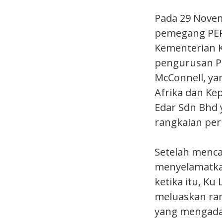
Pada 29 Novem
pemegang PER
Kementerian 
pengurusan P
McConnell, ya
Afrika dan Ke
Edar Sdn Bhd
rangkaian per
Setelah menca
menyelamatka
ketika itu, Ku
meluaskan ran
yang mengada