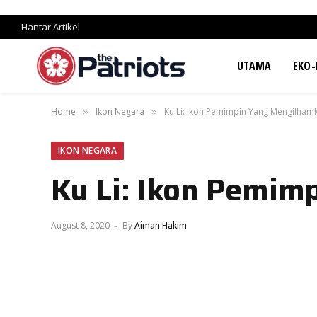
Hantar Artikel
UTAMA
EKO-
Home
Ikon Negara
Ku Li: Ikon Pemimpin Yang Mengilham
»
»
IKON NEGARA
Ku Li: Ikon Pemi
August 8, 2020
By
Aiman Hakim