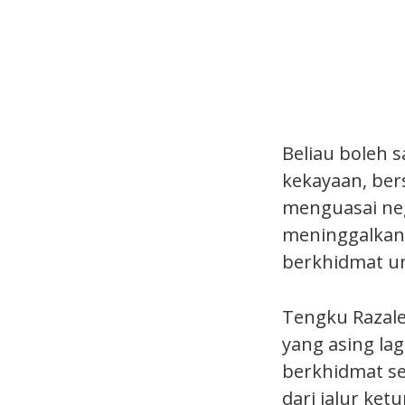
Beliau boleh s
kekayaan, ber
menguasai neg
meninggalkan
berkhidmat un
Tengku Razal
yang asing lag
berkhidmat seh
dari jalur ke