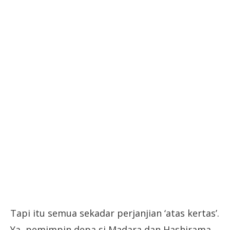
Tapi itu semua sekadar perjanjian ‘atas kertas’.
Ya, pemimpin depa si Madara dan Hashirama