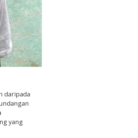
h daripada
erundangan
a
ng yang