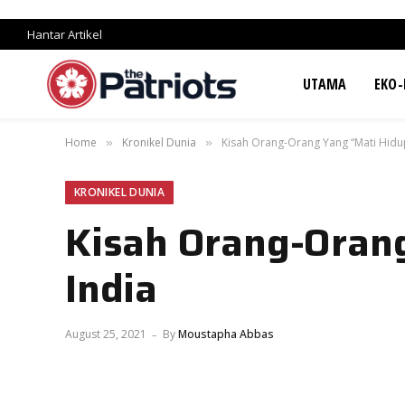
Hantar Artikel
UTAMA
EKO-
Home
Kronikel Dunia
Kisah Orang-Orang Yang “Mati Hidup
»
»
KRONIKEL DUNIA
Kisah Orang-Orang
India
August 25, 2021
By
Moustapha Abbas