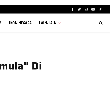
Facebook
Twitter
Instagram
YouTube
Teleg
M
IKON NEGARA
LAIN-LAIN
mula” Di