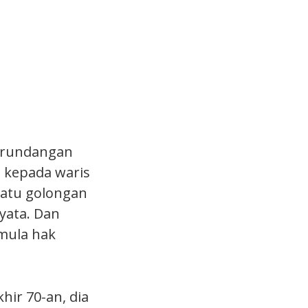
perundangan
n kepada waris
 satu golongan
nyata. Dan
mula hak
hir 70-an, dia