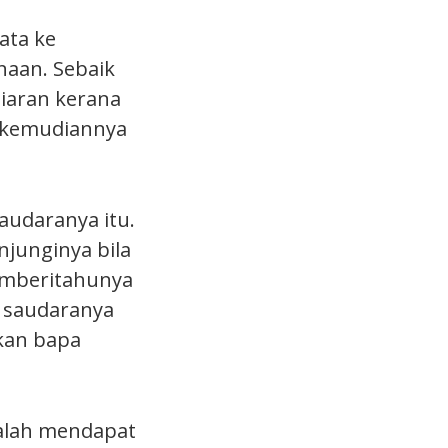
ata ke
naan. Sebaik
piaran kerana
a kemudiannya
audaranya itu.
njunginya bila
emberitahunya
k saudaranya
kan bapa
alah mendapat