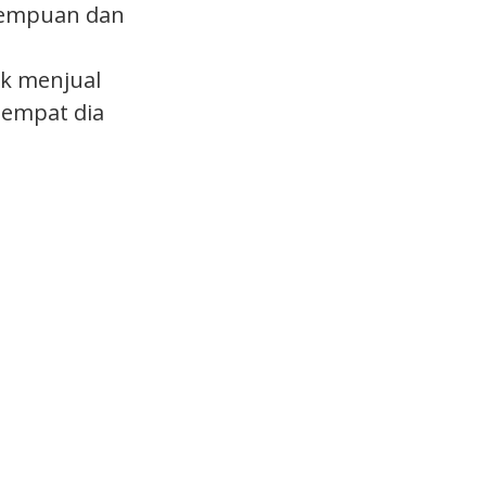
rempuan dan
s
k menjual
tempat dia