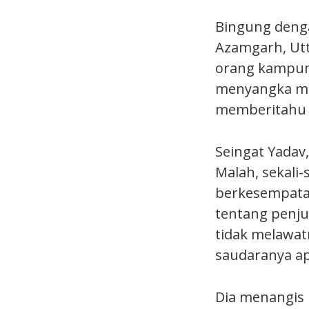
Bingung denga
Azamgarh, Utt
orang kampung
menyangka mel
memberitahu r
Seingat Yadav
Malah, sekali
berkesempata
tentang penju
tidak melawat
saudaranya ap
Dia menangis