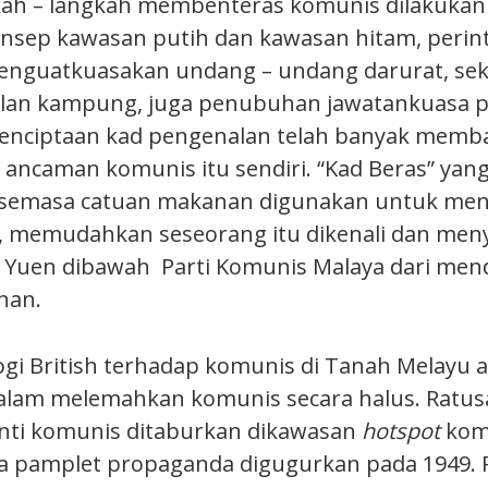
kah – langkah membenteras komunis dilakukan 
nsep kawasan putih dan kawasan hitam, perin
nguatkuasakan undang – undang darurat, sek
alan kampung, juga penubuhan jawatankuasa p
enciptaan kad pengenalan telah banyak memba
caman komunis itu sendiri. “Kad Beras” yang
i semasa catuan makanan digunakan untuk me
, memudahkan seseorang itu dikenali dan men
 Yuen dibawah Parti Komunis Malaya dari me
nan.
ogi British terhadap komunis di Tanah Melayu 
lam melemahkan komunis secara halus. Ratusa
nti komunis ditaburkan dikawasan
hotspot
komu
ta pamplet propaganda digugurkan pada 1949.