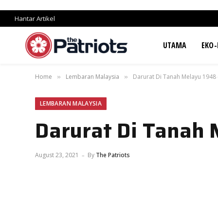
Hantar Artikel
UTAMA
EKO-
Home
Lembaran Malaysia
Darurat Di Tanah Melayu 1948 
»
»
LEMBARAN MALAYSIA
Darurat Di Tanah 
August 23, 2021
By
The Patriots