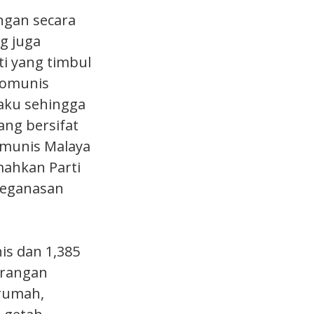
angan secara
g juga
i yang timbul
 Komunis
aku sehingga
ng bersifat
Komunis Malaya
mahkan Parti
 keganasan
s dan 1,385
erangan
 rumah,