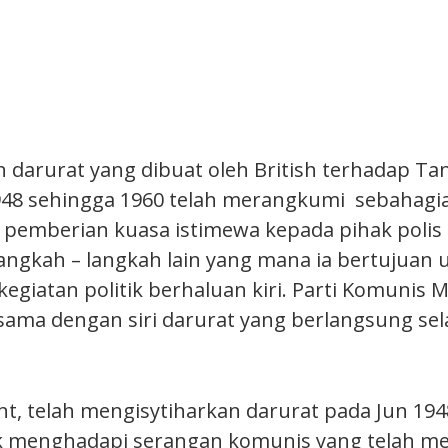
n darurat yang dibuat oleh British terhadap T
948 sehingga 1960 telah merangkumi sebahagi
l, pemberian kuasa istimewa kepada pihak polis
angkah – langkah lain yang mana ia bertujuan 
giatan politik berhaluan kiri. Parti Komunis M
t sama dengan siri darurat yang berlangsung se
nt, telah mengisytiharkan darurat pada Jun 194
k menghadapi serangan komunis yang telah m