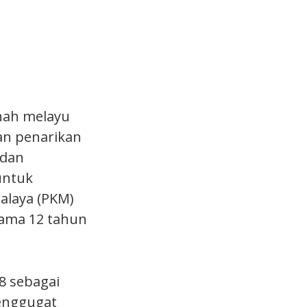
anah melayu
an penarikan
 dan
untuk
alaya (PKM)
lama 12 tahun
8 sebagai
enggugat