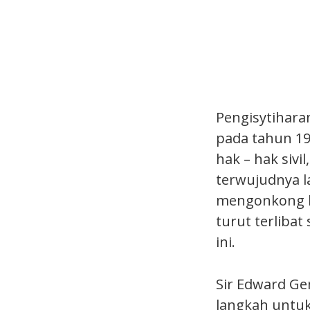
Pengisytihara
pada tahun 1
hak – hak sivi
terwujudnya l
mengonkong ke
turut terliba
ini.
Sir Edward Ge
langkah untu