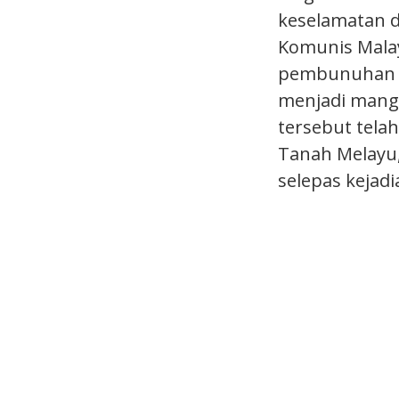
keselamatan d
Komunis Malaya
pembunuhan y
menjadi mangs
tersebut tela
Tanah Melayu,
selepas kejadia