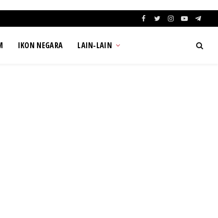
Facebook
Twitter
Instagram
YouTube
Teleg
M
IKON NEGARA
LAIN-LAIN