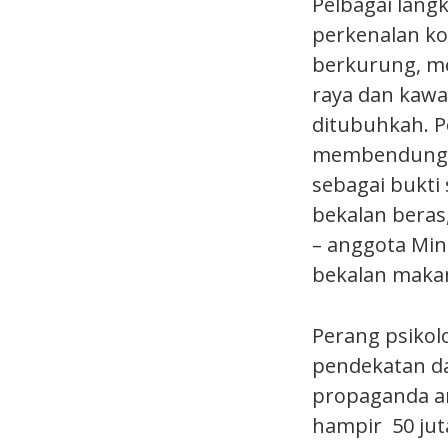
Pelbagai lang
perkenalan ko
berkurung, me
raya dan kaw
ditubuhkah. P
membendung an
sebagai bukt
bekalan beras
– anggota Min
bekalan maka
Perang psikol
pendekatan da
propaganda a
hampir 50 ju