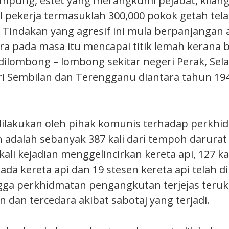
pung, estet yang merangkumi pejabat, kilang
l pekerja termasuklah 300,000 pokok getah tel
Tindakan yang agresif ini mula berpanjangan 
a pada masa itu mencapai titik lemah kerana 
ilombong – lombong sekitar negeri Perak, Sela
i Sembilan dan Terengganu diantara tahun 19
dilakukan oleh pihak komunis terhadap perkhi
adalah sebanyak 387 kali dari tempoh darurat y
ali kejadian menggelincirkan kereta api, 127 kal
da kereta api dan 19 stesen kereta api telah d
ga perkhidmatan pengangkutan terjejas teruk
 dan tercedara akibat sabotaj yang terjadi.