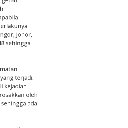
 getah,
ah
apabila
berlakunya
ngor, Johor,
48 sehingga
dmatan
ang terjadi.
i kejadian
irosakkan oleh
 sehingga ada