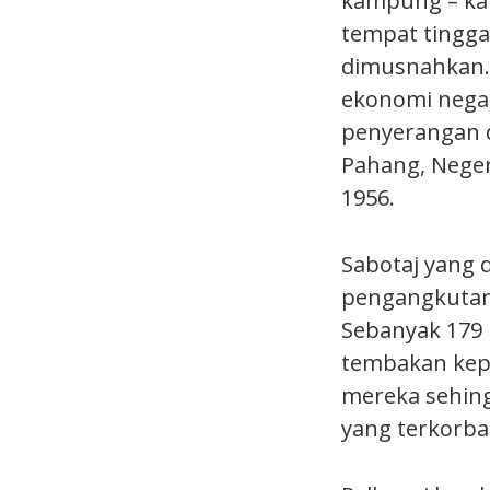
kampung – kam
tempat tingga
dimusnahkan. 
ekonomi negar
penyerangan d
Pahang, Neger
1956.
Sabotaj yang 
pengangkutan 
Sebanyak 179 k
tembakan kepa
mereka sehing
yang terkorban