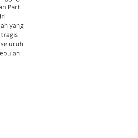
n Parti
ri
pah yang
tragis
iseluruh
sebulan