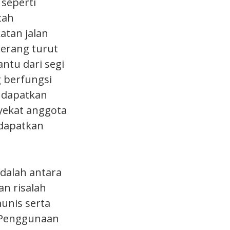
seperti
tah
atan jalan
erang turut
ntu dari segi
 berfungsi
ndapatkan
yekat anggota
ndapatkan
adalah antara
n risalah
nis serta
 Penggunaan