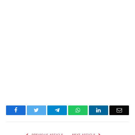
Facebook
Twitter
Telegram
WhatsApp
LinkedIn
Email
PREVIOUS ARTICLE
NEXT ARTICLE