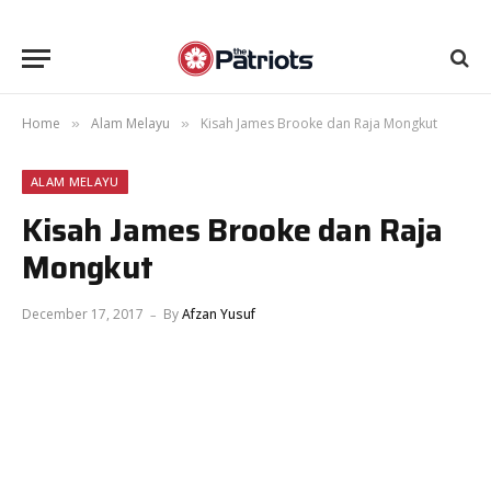
Home
Alam Melayu
Kisah James Brooke dan Raja Mongkut
»
»
ALAM MELAYU
Kisah James Brooke dan Raja
Mongkut
December 17, 2017
By
Afzan Yusuf