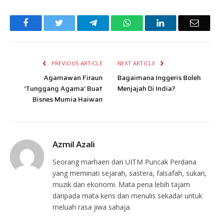
Facebook
Twitter
Telegram
WhatsApp
LinkedIn
Email
PREVIOUS ARTICLE
NEXT ARTICLE
Agamawan Firaun
Bagaimana Inggeris Boleh
‘Tunggang Agama’ Buat
Menjajah Di India?
Bisnes Mumia Haiwan
Azmil Azali
Seorang marhaen dari UITM Puncak Perdana
yang meminati sejarah, sastera, falsafah, sukan,
muzik dan ekonomi. Mata pena lebih tajam
daripada mata keris dan menulis sekadar untuk
meluah rasa jiwa sahaja.