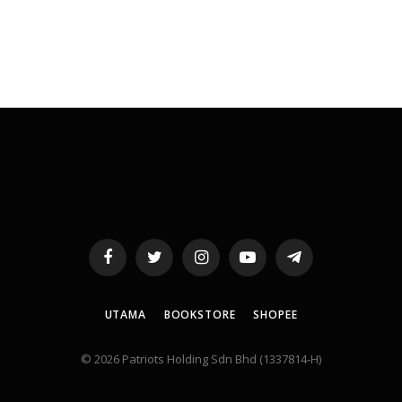
Facebook
Twitter
Instagram
YouTube
Telegram
UTAMA
BOOKSTORE
SHOPEE
© 2026 Patriots Holding Sdn Bhd (1337814-H)