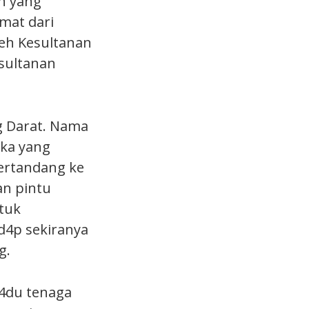
n yang
amat dari
leh Kesultanan
sultanan
 Darat. Nama
ika yang
bertandang ke
n pintu
tuk
d4p sekiranya
g.
4du tenaga