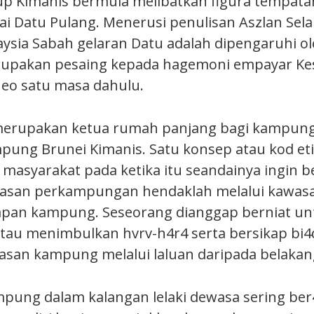
up Kimanis bermula melibatkan figura tempata
gai Datu Pulang. Menerusi penulisan Aszlan Sel
laysia Sabah gelaran Datu adalah dipengaruhi o
rupakan pesaing kepada hagemoni empayar Ke
neo satu masa dahulu.
merupakan ketua rumah panjang bagi kampung
pung Brunei Kimanis. Satu konsep atau kod et
 masyarakat pada ketika itu seandainya ingin 
asan perkampungan hendaklah melalui kawasa
apan kampung. Seseorang dianggap berniat un
au menimbulkan hvrv-h4r4 serta bersikap bi4
san kampung melalui laluan daripada belakan
ung dalam kalangan lelaki dewasa sering ber