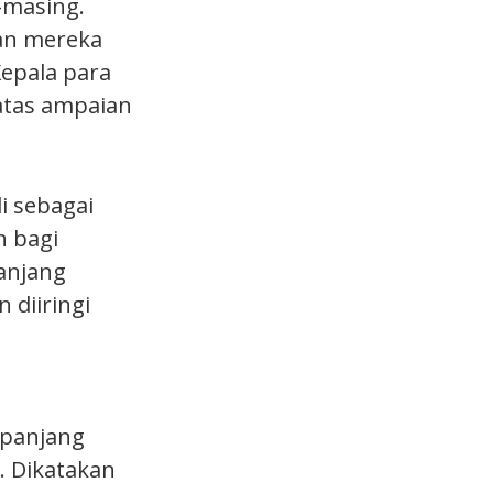
-masing.
an mereka
Kepala para
 atas ampaian
i sebagai
n bagi
anjang
 diiringi
 panjang
. Dikatakan