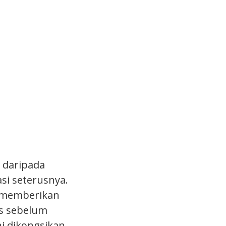
 daripada
asi seterusnya.
i memberikan
is sebelum
i dikongsikan