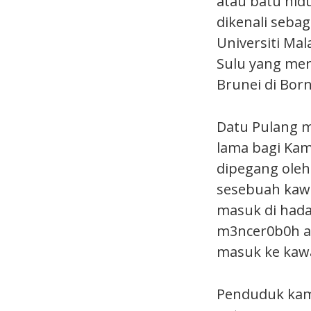
atau batu hid
dikenali seba
Universiti Ma
Sulu yang me
Brunei di Bor
Datu Pulang 
lama bagi Kam
dipegang oleh
sesebuah kaw
masuk di had
m3ncer0b0h at
masuk ke kawa
Penduduk kamp