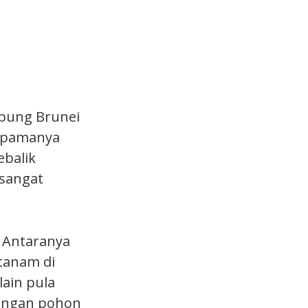
mpung Brunei
umpamanya
ebalik
 sangat
 Antaranya
tanam di
lain pula
dengan pohon