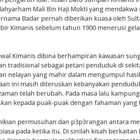
Allahyarham Mali Bin Haji Mokti yang mendakw
ernama Badar pernah diberikan kuasa oleh Sult
ir Kimanis sebelum tahun 1900 menerusi gel
al Kimanis dibina berhampiran kawasan sunga
an tradisional sebagai petani penduduk di sekit
n nelayan yang mahir dalam mengumpul hasil 
jaan ini masih diteruskan kebanyakan penduduk
aman telah berubah. Pada masa lalu kampun
askan kepada puak-puak dengan fahaman yang 
mikian permusuhan dan p3p3rangan antara me
iasa pada ketika itu. Di sinilah kisah berkait