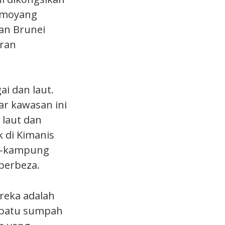
a moyang
an Brunei
aran
i dan laut.
ar kawasan ini
laut dan
 di Kimanis
g-kampung
berbeza.
reka adalah
an batu sumpah