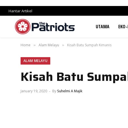
Hantar Artikel
UTAMA
EKO-
Home
Alam Melayu
Kisah Batu Sumpah Kimanis
»
»
ALAM MELAYU
Kisah Batu Sumpa
January 19, 2020
By
Suhelmi A Majik