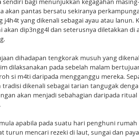
a sendiri bagi menunjukkan kegagahan masing
 akan pantas bersatu sekiranya perkampung
 j4h4t yang dikenali sebagai ayau atau lanun. 
i akan dip3ngg4l dan seterusnya diletakkan di
g.
aan dihadapan tengkorak musuh yang dikenal
zim dilaksanakan pada sebelah malam bertujua
roh si m4ti daripada mengganggu mereka. Sep
 tradisi dikenali sebagai tarian tangugak dengan
angan akan menjadi sebahagian daripada ritual
.
mula apabila pada suatu hari penghuni rumah
 turun mencari rezeki di laut, sungai dan paya