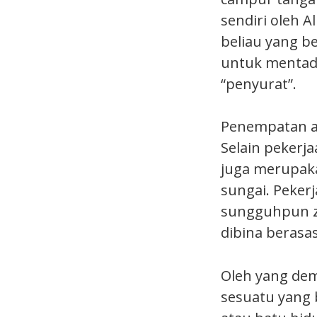
sendiri oleh 
beliau yang b
untuk mentadb
“penyurat”.
Penempatan aw
Selain pekerja
juga merupaka
sungai. Peker
sungguhpun z
dibina beras
Oleh yang de
sesuatu yang b