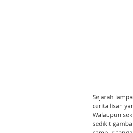
Sejarah lamp
cerita lisan y
Walaupun seka
sedikit gamba
campur tangan