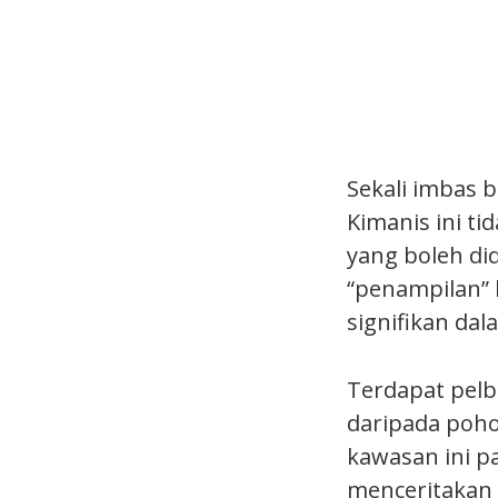
Sekali imbas 
Kimanis ini 
yang boleh di
“penampilan” 
signifikan dal
Terdapat pelb
daripada poho
kawasan ini pa
menceritakan 