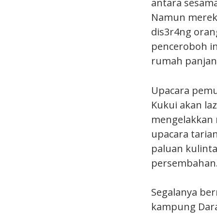
antara sesam
Namun mereka
dis3r4ng orang
penceroboh in
rumah panjan
Upacara pemuj
Kukui akan la
mengelakkan 
upacara tarian
paluan kulint
persembahan
Segalanya ber
kampung Darat