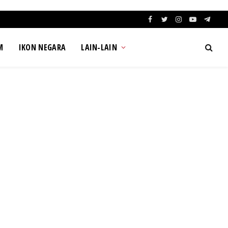
Facebook
Twitter
Instagram
YouTube
Teleg
M
IKON NEGARA
LAIN-LAIN