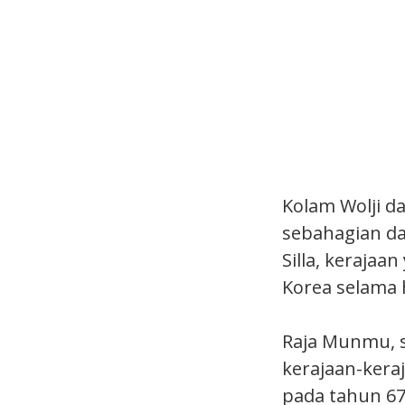
Kolam Wolji d
sebahagian da
Silla, keraja
Korea selama 
Raja Munmu, 
kerajaan-kera
pada tahun 6