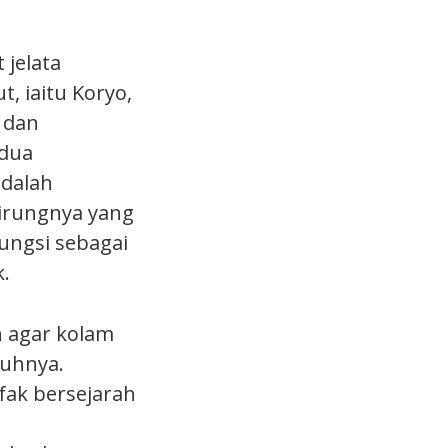
 jelata
, iaitu Koryo,
 dan
edua
adalah
irungnya yang
fungsi sebagai
.
 agar kolam
nuhnya.
ifak bersejarah