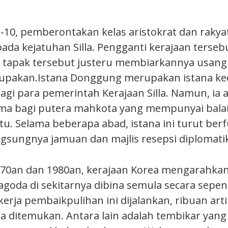
-10, pemberontakan kelas aristokrat dan rakyat
a kejatuhan Silla. Pengganti kerajaan tersebut
 tapak tersebut justeru membiarkannya usang
lupakan.
Istana Donggung merupakan istana k
agi para pemerintah Kerajaan Silla. Namun, ia 
ma bagi putera mahkota yang mempunyai bala
situ. Selama beberapa abad, istana ini turut ber
gsungnya jamuan dan majlis resepsi diplomatik
70an dan 1980an, kerajaan Korea mengarahkan
goda di sekitarnya dibina semula secara sepe
erja pembaikpulihan ini dijalankan, ribuan art
la ditemukan. Antara lain adalah tembikar yang