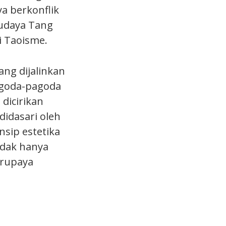
a berkonflik
budaya Tang
i Taoisme.
ng dijalinkan
agoda-pagoda
dicirikan
didasari oleh
nsip estetika
idak hanya
erupaya