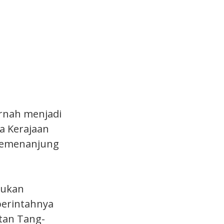
ernah menjadi
ta Kerajaan
 Semenanjung
tukan
perintahnya
tan Tang-