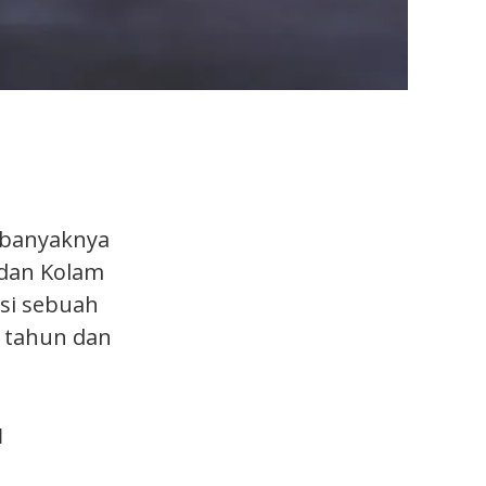
n banyaknya
 dan Kolam
si sebuah
 tahun dan
I