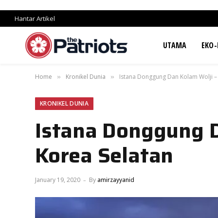
Hantar Artikel
UTAMA
EKO-
Home
Kronikel Dunia
Istana Donggung Dan Kolam Wolji – 
»
»
KRONIKEL DUNIA
Istana Donggung D
Korea Selatan
January 19, 2020
By
amirzayyanid