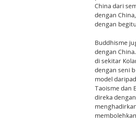
China dari se
dengan China,
dengan begitu
Buddhisme jug
dengan China.
di sekitar Ko
dengan seni bi
model daripada
Taoisme dan B
direka dengan 
menghadirkan 
membolehkann