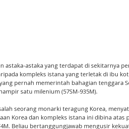
an astaka-astaka yang terdapat di sekitarnya p
ripada kompleks istana yang terletak di ibu ko
an yang pernah memerintah bahagian tenggara
hampir satu milenium (57SM-935M).
salah seorang monarki teragung Korea, menya
jaan Korea dan kompleks istana ini dibina atas 
74M. Beliau bertanggungjawab mengusir kekua