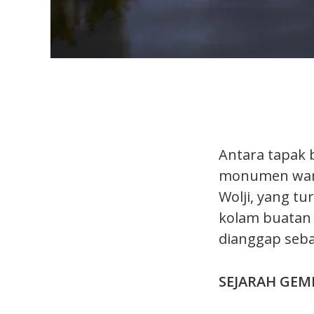
Antara tapak 
monumen waris
Wolji, yang t
kolam buatan 
dianggap seba
SEJARAH GEM