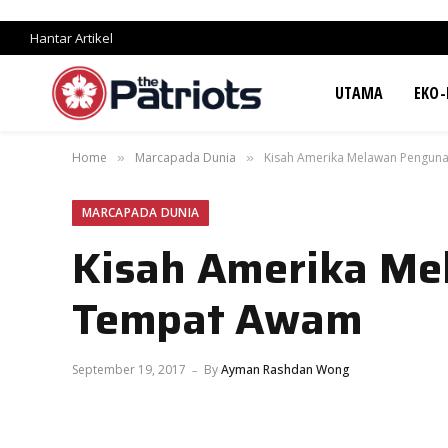
Hantar Artikel
UTAMA
EKO-
Home
Marcapada Dunia
Kisah Amerika Melawan Pengun
»
»
MARCAPADA DUNIA
Kisah Amerika Me
Tempat Awam
September 19, 2017
By
Ayman Rashdan Wong