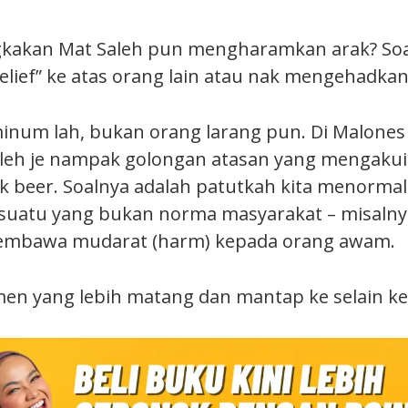
ngkakan Mat Saleh pun mengharamkan arak? So
elief” ke atas orang lain atau nak mengehadka
num lah, bukan orang larang pun. Di Malones 
leh je nampak golongan atasan yang mengakui 
 beer. Soalnya adalah patutkah kita menormal
esuatu yang bukan norma masyarakat – misalnya
embawa mudarat (harm) kepada orang awam.
en yang lebih matang dan mantap ke selain k