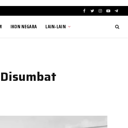
Facebook
Twitter
Instagram
YouTube
Teleg
M
IKON NEGARA
LAIN-LAIN
 Disumbat