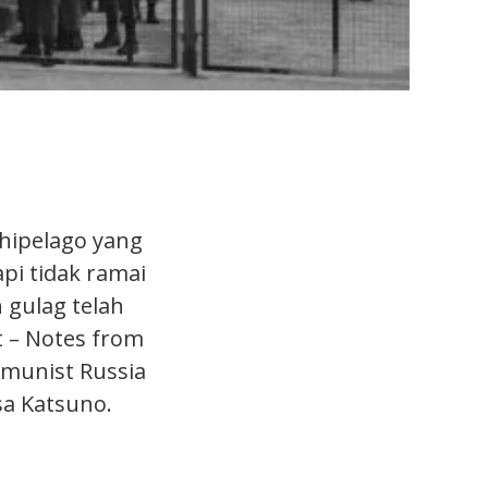
chipelago yang
pi tidak ramai
 gulag telah
t – Notes from
mmunist Russia
sa Katsuno.