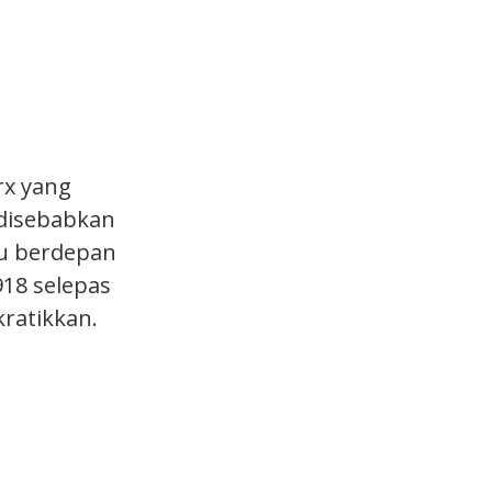
arx yang
 disebabkan
au berdepan
918 selepas
ratikkan.