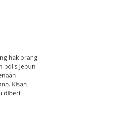
ong hak orang
n polis Jepun
kenaan
ano. Kisah
 diberi