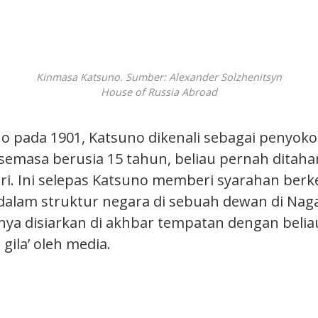
Kinmasa Katsuno. Sumber: Alexander Solzhenitsyn
House of Russia Abroad
no pada 1901, Katsuno dikenali sebagai penyok
 semasa berusia 15 tahun, beliau pernah ditaha
ri. Ini selepas Katsuno memberi syarahan ber
 dalam struktur negara di sebuah dewan di Nag
a disiarkan di akhbar tempatan dengan beliau
 gila’ oleh media.