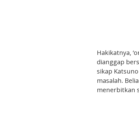
Hakikatnya, ‘o
dianggap bers
sikap Katsuno
masalah. Beli
menerbitkan s