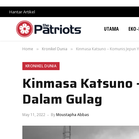
Hantar Artikel
UTAMA
EKO-
Home
Kronikel Dunia
Kinmasa Katsuno – Komunis Jepun 
»
»
KRONIKEL DUNIA
Kinmasa Katsuno 
Dalam Gulag
May 11, 2022
By
Moustapha Abbas