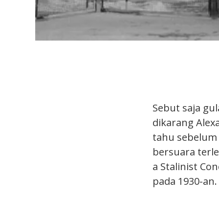
Sebut saja gu
dikarang Alex
tahu sebelum 
bersuara terl
a Stalinist C
pada 1930-an.