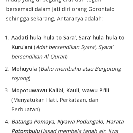
bersemadi dalam jati diri orang Gorontalo
sehingga sekarang, Antaranya adalah:
Aadati hula-hula to Sara’, Sara’ hula-hula to
Kuru’ani
(
Adat bersendikan Syara’, Syara’
bersendikan Al-Quran
)
Mohuyula
(
Bahu membahu atau Bergotong
royong
)
Mopotuwawu Kalibi, Kauli, wawu Pi’ili
(Menyatukan Hati, Perkataan, dan
Perbuatan)
Batanga Pomaya, Nyawa Podungalo, Harata
Potombulu
(
Jasad membela tanah air, Jiwa