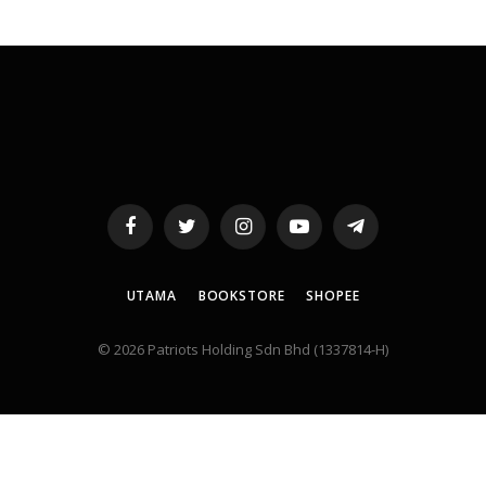
Facebook
Twitter
Instagram
YouTube
Telegram
UTAMA
BOOKSTORE
SHOPEE
© 2026 Patriots Holding Sdn Bhd (1337814-H)