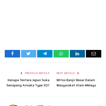
Facebook
Twitter
Telegram
WhatsApp
LinkedIn
Email
PREVIOUS ARTICLE
NEXT ARTICLE
Kenapa Tentera Jepun Suka
Mitos Banjir Besar Dalam
Senapang Arisaka Type 30?
Masyarakat Alam Melayu