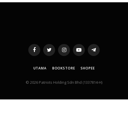
Facebook
Twitter
Instagram
YouTube
Telegram
UTAMA
BOOKSTORE
SHOPEE
© 2026 Patriots Holding Sdn Bhd (1337814-H)