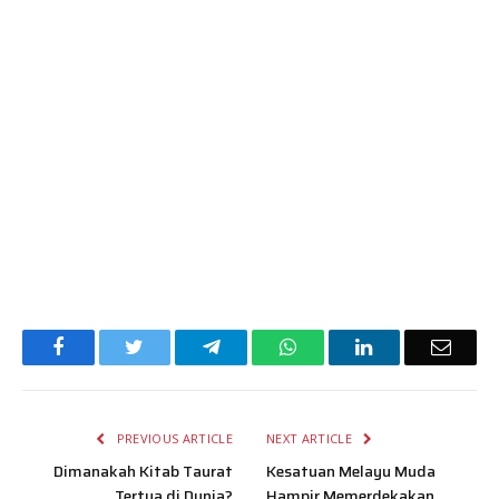
Facebook
Twitter
Telegram
WhatsApp
LinkedIn
Email
PREVIOUS ARTICLE
NEXT ARTICLE
Dimanakah Kitab Taurat
Kesatuan Melayu Muda
Tertua di Dunia?
Hampir Memerdekakan