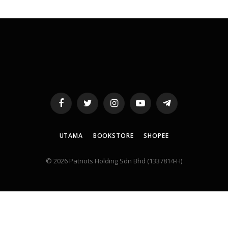
Facebook
Twitter
Instagram
YouTube
Telegram
UTAMA
BOOKSTORE
SHOPEE
© 2026 Patriots Holding Sdn Bhd (1337814-H)