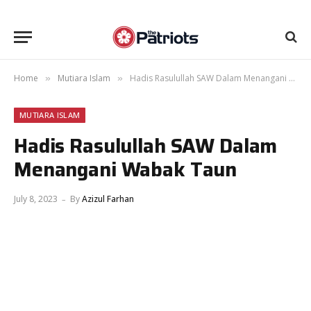
Home
Mutiara Islam
Hadis Rasulullah SAW Dalam Menangani Wabak Taun
»
»
MUTIARA ISLAM
Hadis Rasulullah SAW Dalam
Menangani Wabak Taun
July 8, 2023
By
Azizul Farhan