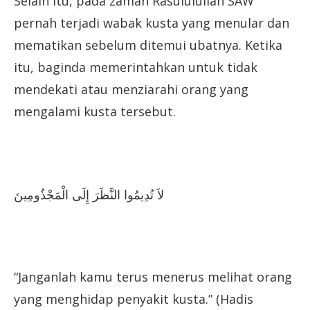
Selain itu, pada zaman Rasululullah SAW
pernah terjadi wabak kusta yang menular dan
mematikan sebelum ditemui ubatnya. Ketika
itu, baginda memerintahkan untuk tidak
mendekati atau menziarahi orang yang
mengalami kusta tersebut.
‏ لاَ تُدِيمُوا النَّظَرَ إِلَى الْمَجْذُومِينَ
“Janganlah kamu terus menerus melihat orang
yang menghidap penyakit kusta.” (Hadis