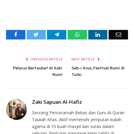
Facebook
Twitter
Telegram
WhatsApp
LinkedIn
Email
PREVIOUS ARTICLE
NEXT ARTICLE
Pelacur Bertaubat di Kaki
Seb-i Arus, Festival Rumi di
Rumi
Turki
Zaki Sapuan Al-Hafiz
Seorang Penceramah Bebas dan Guru Al-Quran
Tauliah Khas. Aktif memenuhi jemputan kuliah
agama di 10 buah masjid dan surau dalam
sebulan. Bertugas mengajar kelas tahfiz di