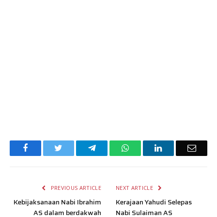
Facebook
Twitter
Telegram
WhatsApp
LinkedIn
Email
PREVIOUS ARTICLE
NEXT ARTICLE
Kebijaksanaan Nabi Ibrahim
Kerajaan Yahudi Selepas
AS dalam berdakwah
Nabi Sulaiman AS