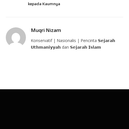
kepada Kaumnya
Muqri Nizam
Konservatif | Nasionalis | Pencinta 𝗦𝗲𝗷𝗮𝗿𝗮𝗵
𝗨𝘁𝗵𝗺𝗮𝗻𝗶𝘆𝘆𝗮𝗵 dan 𝗦𝗲𝗷𝗮𝗿𝗮𝗵 𝗜𝘀𝗹𝗮𝗺