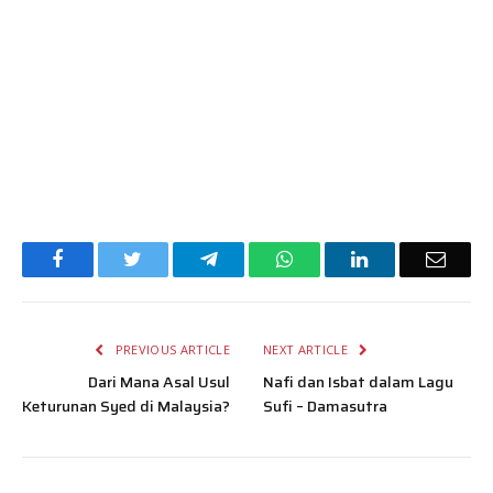
Facebook
Twitter
Telegram
WhatsApp
LinkedIn
Email
PREVIOUS ARTICLE
NEXT ARTICLE
Dari Mana Asal Usul
Nafi dan Isbat dalam Lagu
Keturunan Syed di Malaysia?
Sufi – Damasutra