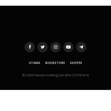
Facebook
Twitter
Instagram
YouTube
Telegram
UTAMA
BOOKSTORE
SHOPEE
© 2026 Patriots Holding Sdn Bhd (1337814-H)