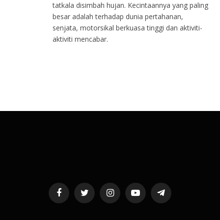
tatkala disimbah hujan. Kecintaannya yang paling
besar adalah terhadap dunia pertahanan,
senjata, motorsikal berkuasa tinggi dan aktiviti-
aktiviti mencabar.
Facebook
Twitter
Instagram
YouTube
Telegram