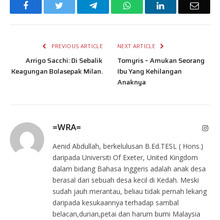
Facebook
Twitter
Telegram
WhatsApp
LinkedIn
Email
PREVIOUS ARTICLE
NEXT ARTICLE
Arrigo Sacchi: Di Sebalik
Tomyris – Amukan Seorang
Keagungan Bolasepak Milan.
Ibu Yang Kehilangan
Anaknya
=WRA=
Inst
Aenid Abdullah, berkelulusan B.Ed.TESL ( Hons.)
daripada Universiti Of Exeter, United Kingdom
dalam bidang Bahasa Inggeris adalah anak desa
berasal dari sebuah desa kecil di Kedah. Meski
sudah jauh merantau, beliau tidak pernah lekang
daripada kesukaannya terhadap sambal
belacan,durian,petai dan harum bumi Malaysia