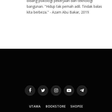
bidang psikologi pekerjaan dan teknologi
bangunan. "Hidup tak pernah adil. Tindak balas
kita berbeza." - Azam Abu Bakar, 2019
Facebook
Twitter
Instagram
YouTube
Telegram
UTAMA
BOOKSTORE
SHOPEE