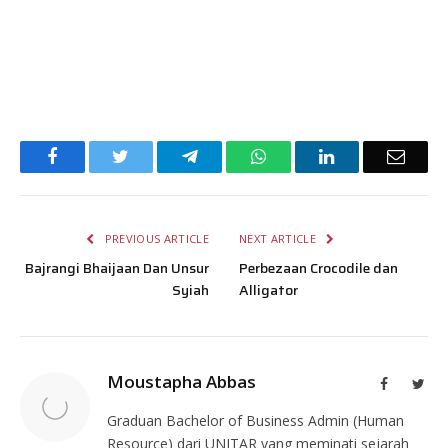
Facebook
Twitter
Telegram
WhatsApp
LinkedIn
Email
PREVIOUS ARTICLE
NEXT ARTICLE
Bajrangi Bhaijaan Dan Unsur
Perbezaan Crocodile dan
Syiah
Alligator
Moustapha Abbas
Facebook
Twit
Graduan Bachelor of Business Admin (Human
Resource) dari UNITAR yang meminati sejarah