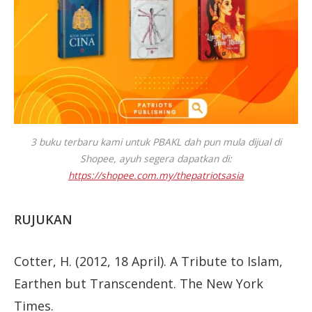
3 buku terbaru kami untuk PBAKL dah pun mula dijual di
Shopee, ayuh segera dapatkan di:
https://shopee.com.my/thepatriotsasia
RUJUKAN
Cotter, H. (2012, 18 April). A Tribute to Islam,
Earthen but Transcendent. The New York
Times.