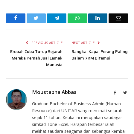
Facebook
Twitter
Telegram
WhatsApp
LinkedIn
Email
PREVIOUS ARTICLE
NEXT ARTICLE
Eropah Cuba Tutup Sejarah
Bangkai Kapal Perang Paling
Mereka Pernah Jual Lemak
Dalam 7KM Ditemui
Manusia
Moustapha Abbas
Facebook
Twit
Graduan Bachelor of Business Admin (Human
Resource) dari UNITAR yang meminati sejarah
sejak 11 tahun. Ketika ini merupakan saudagar
simkad Tone Excel. Harapan terbesar ialah
melihat saudara seagama dan sebangsa kembali