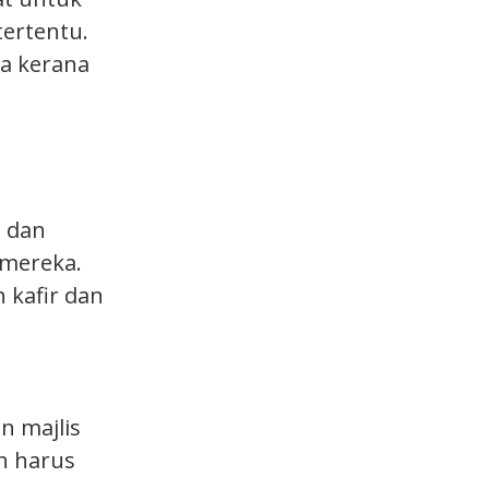
ertentu.
ya kerana
 dan
 mereka.
 kafir dan
n majlis
h harus