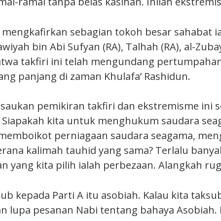
ai-ramai tanpa belas kasihan. Inilah ekstremi
 mengkafirkan sebagian tokoh besar sahabat iai
awiyah bin Abi Sufyan (RA), Talhah (RA), al-Zuba
Fatwa takfiri ini telah mengundang pertumpaha
ng panjang di zaman Khulafa’ Rashidun.
saukan pemikiran takfiri dan ekstremisme ini 
. Siapakah kita untuk menghukum saudara se
a memboikot perniagaan saudara seagama, men
kerana kalimah tauhid yang sama? Terlalu ban
n yang kita pilih ialah perbezaan. Alangkah rug
sub kepada Parti A itu asobiah. Kalau kita taks
an lupa pesanan Nabi tentang bahaya Asobiah. 