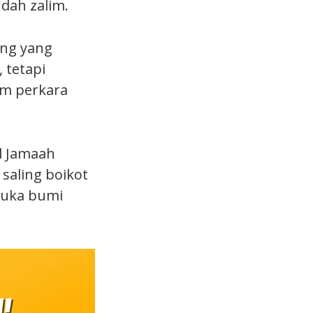
udah zalim.
ang yang
 tetapi
am perkara
l Jamaah
 saling boikot
muka bumi