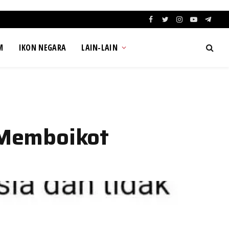
Facebook
Twitter
Instagram
YouTube
Teleg
M
IKON NEGARA
LAIN-LAIN
-Memboikot