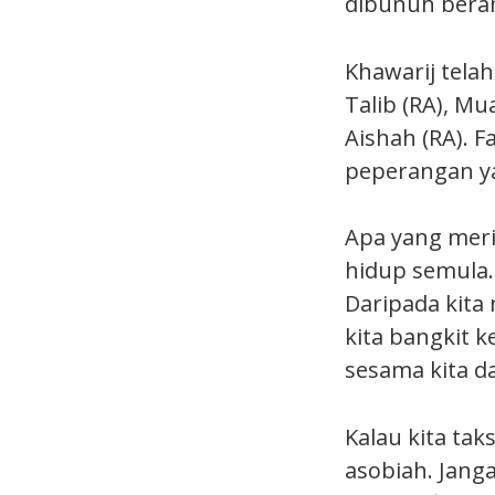
dibunuh beram
Khawarij telah
Talib (RA), Mu
Aishah (RA). 
peperangan ya
Apa yang meri
hidup semula
Daripada kit
kita bangkit 
sesama kita da
Kalau kita tak
asobiah. Jang