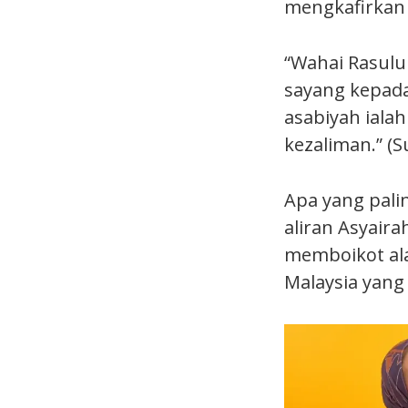
mengkafirkan l
“Wahai Rasulu
sayang kepada
asabiyah iala
kezaliman.” (
Apa yang pali
aliran Asyaira
memboikot ala
Malaysia yang 