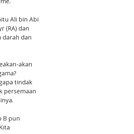
sme.
tu Ali bin Abi
yr (RA) dan
n darah dan
seakan-akan
agama?
gapa tindak
yak persemaan
inya.
ub B pun
Kita