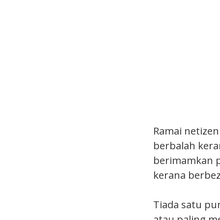
Ramai netizen
berbalah kera
berimamkan pe
kerana berbeza
Tiada satu pu
atau paling m