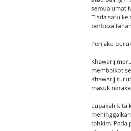
semua umat M
Tiada satu ke
berbeza faham
Perilaku buru
Khawarij mer
memboikot se
Khawarij turu
masuk neraka
Lupakah kita 
meninggalkan 
tahkim. Pada