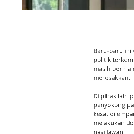
Baru-baru ini
politik terke
masih bermain
merosakkan.
Di pihak lain
penyokong pa
kesat dilempa
melakukan dos
nasi lawan.