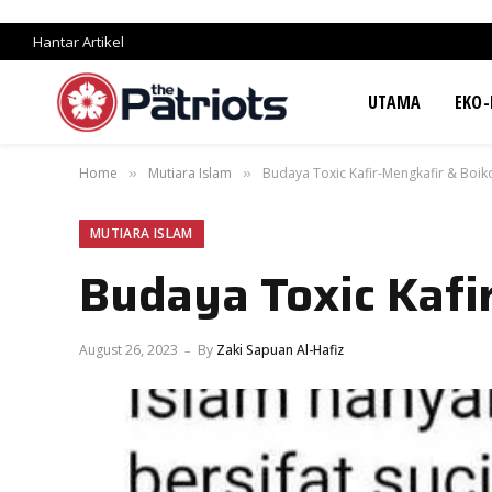
Hantar Artikel
UTAMA
EKO-
Home
Mutiara Islam
Budaya Toxic Kafir-Mengkafir & Boi
»
»
MUTIARA ISLAM
Budaya Toxic Kafi
August 26, 2023
By
Zaki Sapuan Al-Hafiz