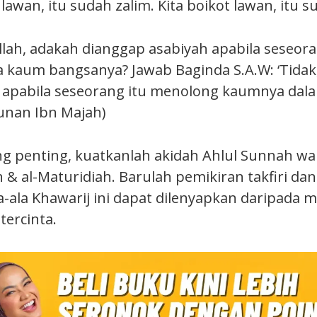
awan, itu sudah zalim. Kita boikot lawan, itu s
llah, adakah dianggap asabiyah apabila seseor
 kaum bangsanya? Jawab Baginda S.A.W: ‘Tidak,
h apabila seseorang itu menolong kaumnya dal
Sunan Ibn Majah)
ng penting, kuatkanlah akidah Ahlul Sunnah wa
h & al-Maturidiah. Barulah pemikiran takfiri dan
-ala Khawarij ini dapat dilenyapkan daripada 
tercinta.