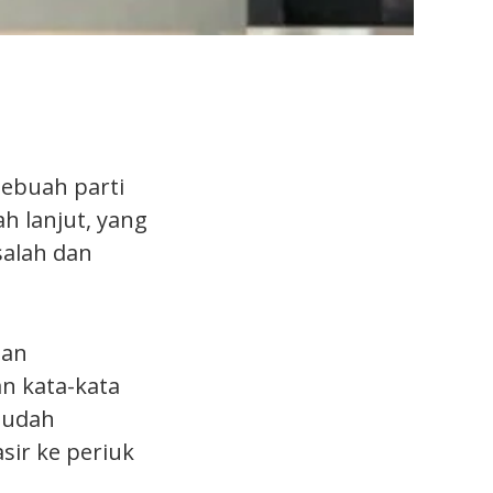
sebuah parti
h lanjut, yang
salah dan
aan
n kata-kata
sudah
sir ke periuk