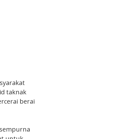
syarakat
id taknak
rcerai berai
g sempurna
at untuk