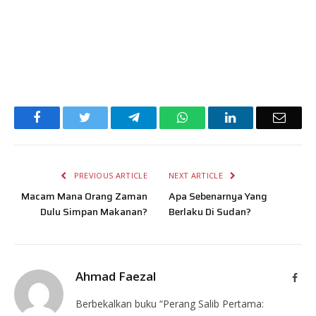
Facebook
Twitter
Telegram
WhatsApp
LinkedIn
Email
PREVIOUS ARTICLE
NEXT ARTICLE
Macam Mana Orang Zaman
Apa Sebenarnya Yang
Dulu Simpan Makanan?
Berlaku Di Sudan?
Ahmad Faezal
Face
Berbekalkan buku “Perang Salib Pertama: