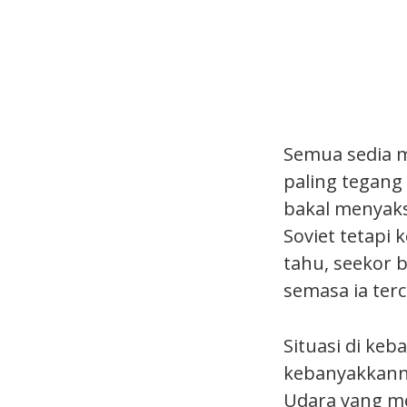
Semua sedia m
paling tegang
bakal menyaks
Soviet tetapi 
tahu, seekor 
semasa ia terc
Situasi di ke
kebanyakkann
Udara yang me