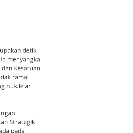
rupakan detik
unia menyangka
t dan Kesatuan
tidak ramai
g nuk.le.ar
dengan
ah Strategik
rada pada