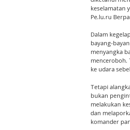
keselamatan y
Pe.lu.ru Berp
Dalam kegelap
bayang-bayan
menyangka bay
menceroboh. 
ke udara seb
Tetapi alangk
bukan pengint
melakukan kes
dan melaporka
komander pan