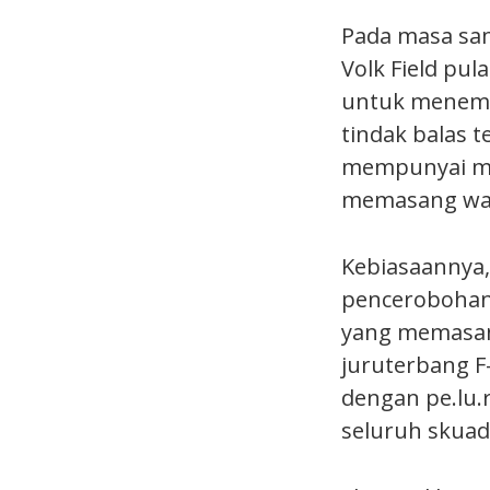
Pada masa sam
Volk Field pul
untuk menemp
tindak balas 
mempunyai men
memasang waya
Kebiasaannya,
pencerobohan 
yang memasan
juruterbang F
dengan pe.lu.
seluruh skuad