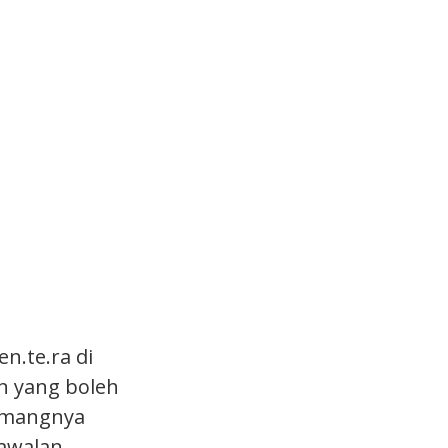
n.te.ra di
n yang boleh
memangnya
kawalan