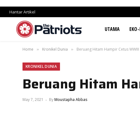
Hantar Artikel
UTAMA
EKO-
Home
Kronikel Dunia
Beruang Hitam Hampir Cetus WWIII
»
»
KRONIKEL DUNIA
Beruang Hitam Ha
May 7, 2021
By
Moustapha Abbas