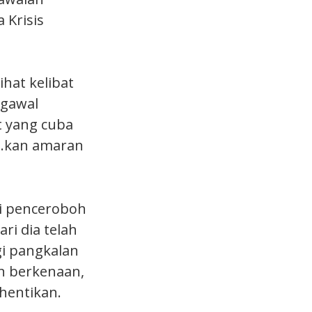
 Krisis
hat kelibat
ngawal
t yang cuba
a.kan amaran
si penceroboh
ri dia telah
i pangkalan
n berkenaan,
hentikan.