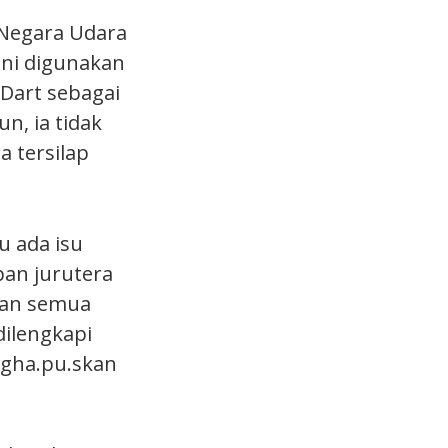
 Negara Udara
ini digunakan
Dart sebagai
n, ia tidak
 tersilap
 ada isu
pan jurutera
kan semua
dilengkapi
ngha.pu.skan