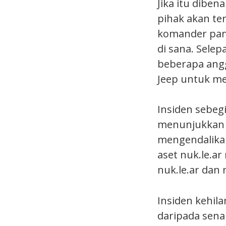
Jika itu diben
pihak akan te
komander pan
di sana. Selep
beberapa angg
Jeep untuk me
Insiden sebegi
menunjukkan 
mengendalikan
aset nuk.le.
nuk.le.ar dan 
Insiden kehila
daripada sena