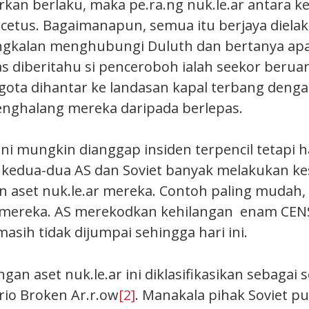
arkan berlaku, maka pe.ra.ng nuk.le.ar antara 
rcetus. Bagaimanapun, semua itu berjaya diela
gkalan menghubungi Duluth dan bertanya apa
as diberitahu si penceroboh ialah seekor berua
ota dihantar ke landasan kapal terbang denga
nghalang mereka daripada berlepas.
ni mungkin dianggap insiden terpencil tetapi h
kedua-dua AS dan Soviet banyak melakukan ke
 aset nuk.le.ar mereka. Contoh paling mudah,
ar mereka. AS merekodkan kehilangan enam CE
masih tidak dijumpai sehingga hari ini.
ngan aset nuk.le.ar ini diklasifikasikan sebagai
rio Broken Ar.r.ow
[2]
. Manakala pihak Soviet p