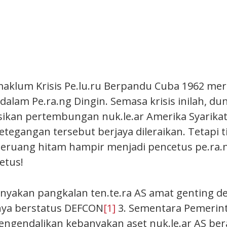
aklum Krisis Pe.lu.ru Berpandu Cuba 1962 me
 dalam Pe.ra.ng Dingin. Semasa krisis inilah, d
ikan pertembungan nuk.le.ar Amerika Syarika
ketegangan tersebut berjaya dileraikan. Tetapi 
beruang hitam hampir menjadi pencetus pe.ra.n
etus!
banyakan pangkalan ten.te.ra AS amat genting 
ya berstatus DEFCON
[1]
3. Sementara Pemerint
ngendalikan kebanyakan aset nuk.le.ar AS be