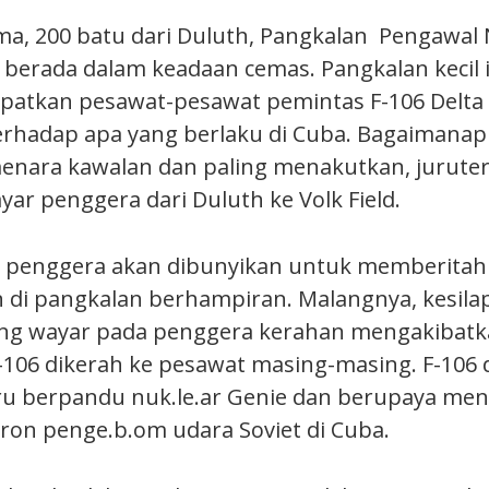
a, 200 batu dari Duluth, Pangkalan Pengawal
a berada dalam keadaan cemas. Pangkalan kecil 
atkan pesawat-pesawat pemintas F-106 Delta 
terhadap apa yang berlaku di Cuba. Bagaimanapu
ara kawalan dan paling menakutkan, jurutera
r penggera dari Duluth ke Volk Field.
 penggera akan dibunyikan untuk memberitahu
di pangkalan berhampiran. Malangnya, kesila
g wayar pada penggera kerahan mengakibat
-106 dikerah ke pesawat masing-masing. F-106 
ru berpandu nuk.le.ar Genie dan berupaya me
ron penge.b.om udara Soviet di Cuba.