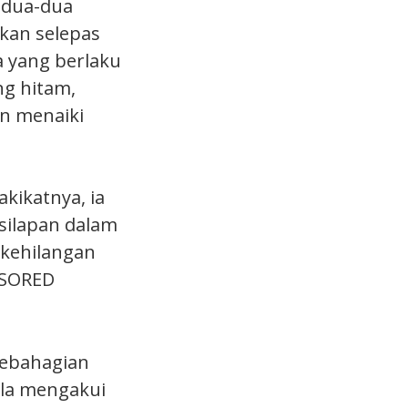
kedua-dua
kkan selepas
 yang berlaku
ng hitam,
n menaiki
akikatnya, ia
silapan dalam
 kehilangan
NSORED
 sebahagian
ula mengakui