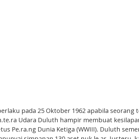
erlaku pada 25 Oktober 1962 apabila seorang te
.te.ra Udara Duluth hampir membuat kesilapa
tus Pe.ra.ng Dunia Ketiga (WWIII). Duluth se
punyai simpanan 130 aset nuk.le.ar. Justeru, 