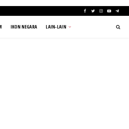
Facebook
Twitter
Instagram
YouTube
Teleg
M
IKON NEGARA
LAIN-LAIN