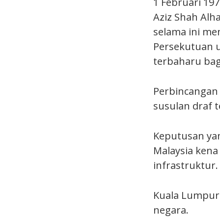
1 Februari 19
Aziz Shah Al
selama ini men
Persekutuan u
terbaharu bag
Perbincangan 
susulan draf t
Keputusan ya
Malaysia kena
infrastruktur.
Kuala Lumpur 
negara.