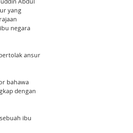
huddin Abdul
ur yang
rajaan
 ibu negara
bertolak ansur
tor bahawa
engkap dengan
 sebuah ibu