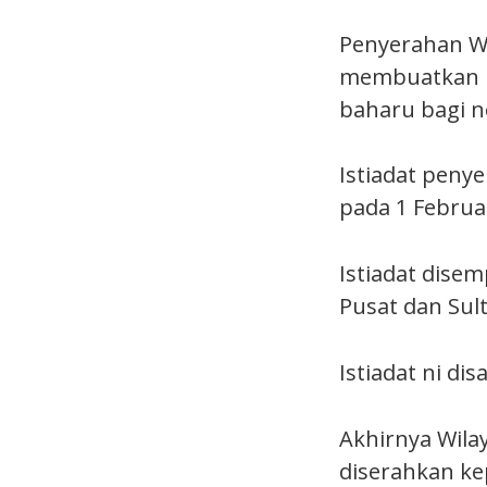
Penyerahan W
membuatkan n
baharu bagi n
Istiadat peny
pada 1 Februar
Istiadat dise
Pusat dan Sult
Istiadat ni di
Akhirnya Wila
diserahkan ke