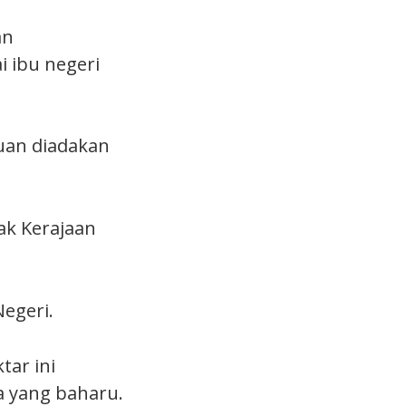
an
 ibu negeri
uan diadakan
ak Kerajaan
Negeri.
tar ini
a yang baharu.