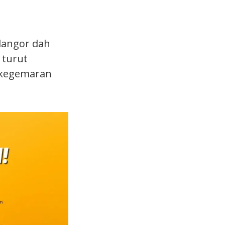
langor dah
 turut
 kegemaran