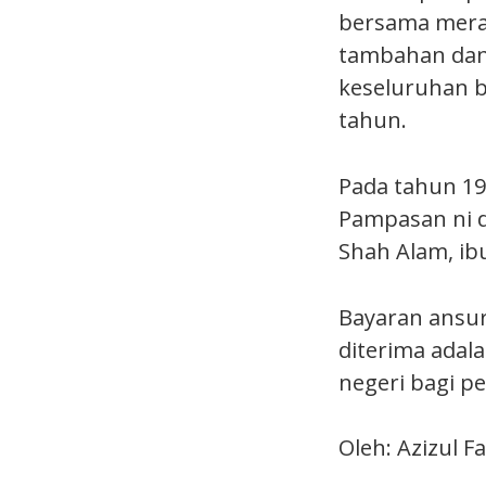
bersama mer
tambahan dan
keseluruhan be
tahun.
Pada tahun 19
Pampasan ni 
Shah Alam, ib
Bayaran ansur
diterima adal
negeri bagi p
Oleh: Azizul F