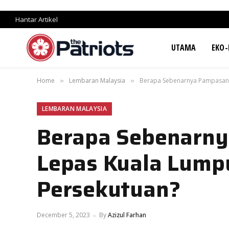
Hantar Artikel
UTAMA
EKO-
Home
Lembaran Malaysia
Berapa Sebenarnya Pampasan 
»
»
LEMBARAN MALAYSIA
Berapa Sebenarny
Lepas Kuala Lump
Persekutuan?
December 5, 2023
By
Azizul Farhan