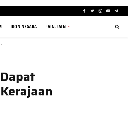
Facebook
Twitter
Instagram
YouTube
Teleg
M
IKON NEGARA
LAIN-LAIN
?
 Dapat
 Kerajaan