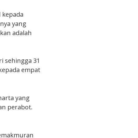
l kepada
nnya yang
pkan adalah
ri sehingga 31
 kepada empat
harta yang
an perabot.
 kemakmuran