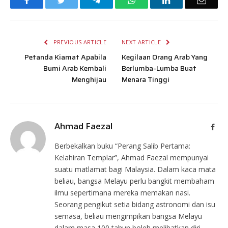
Facebook
Twitter
Telegram
WhatsApp
LinkedIn
Email
PREVIOUS ARTICLE
NEXT ARTICLE
Petanda Kiamat Apabila
Kegilaan Orang Arab Yang
Bumi Arab Kembali
Berlumba-Lumba Buat
Menghijau
Menara Tinggi
Ahmad Faezal
Face
Berbekalkan buku “Perang Salib Pertama:
Kelahiran Templar”, Ahmad Faezal mempunyai
suatu matlamat bagi Malaysia. Dalam kaca mata
beliau, bangsa Melayu perlu bangkit membaham
ilmu sepertimana mereka memakan nasi.
Seorang pengikut setia bidang astronomi dan isu
semasa, beliau mengimpikan bangsa Melayu
dalam masa 100 tahun boleh melibatkan diri