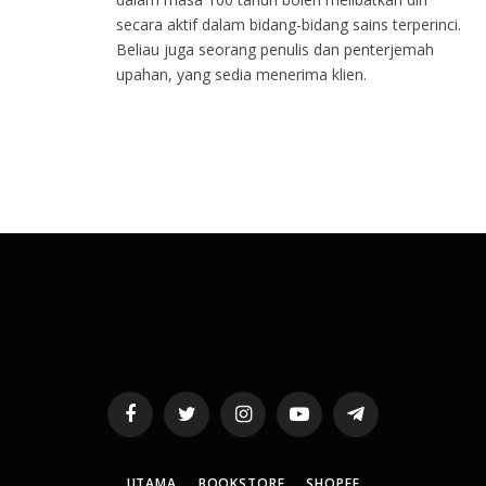
secara aktif dalam bidang-bidang sains terperinci.
Beliau juga seorang penulis dan penterjemah
upahan, yang sedia menerima klien.
Facebook
Twitter
Instagram
YouTube
Telegram
UTAMA
BOOKSTORE
SHOPEE