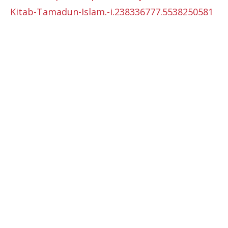
Kitab-Tamadun-Islam.-i.238336777.5538250581