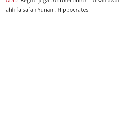
Arab
. Begitu juga contoh-contoh tulisan awal
ahli falsafah Yunani, Hippocrates.