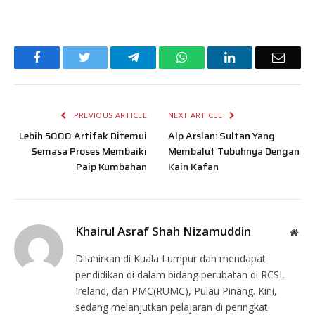
Facebook
Twitter
Telegram
WhatsApp
LinkedIn
Email
PREVIOUS ARTICLE
NEXT ARTICLE
Lebih 5000 Artifak Ditemui
Alp Arslan: Sultan Yang
Semasa Proses Membaiki
Membalut Tubuhnya Dengan
Paip Kumbahan
Kain Kafan
Khairul Asraf Shah Nizamuddin
Web
Dilahirkan di Kuala Lumpur dan mendapat
pendidikan di dalam bidang perubatan di RCSI,
Ireland, dan PMC(RUMC), Pulau Pinang. Kini,
sedang melanjutkan pelajaran di peringkat