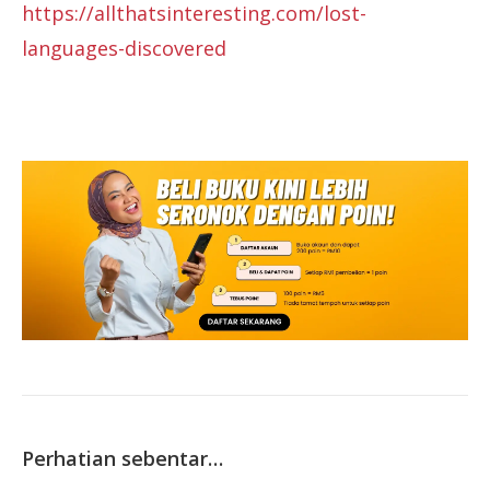
https://allthatsinteresting.com/lost-
languages-discovered
Perhatian sebentar…