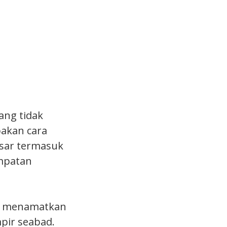
ang tidak
pakan cara
sar termasuk
mpatan
ya menamatkan
pir seabad.