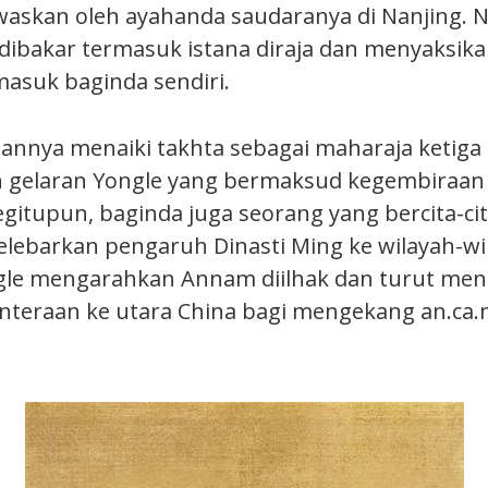
waskan oleh ayahanda saudaranya di Nanjing. N
ibakar termasuk istana diraja dan menyaksika
asuk baginda sendiri.
annya menaiki takhta sebagai maharaja ketig
gelaran Yongle yang bermaksud kegembiraan
gitupun, baginda juga seorang yang bercita-cit
lebarkan pengaruh Dinasti Ming ke wilayah-wil
gle mengarahkan Annam diilhak dan turut meng
enteraan ke utara China bagi mengekang an.ca