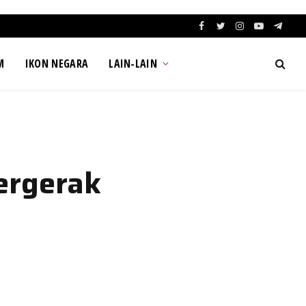
Facebook
Twitter
Instagram
YouTube
Teleg
M
IKON NEGARA
LAIN-LAIN
ergerak