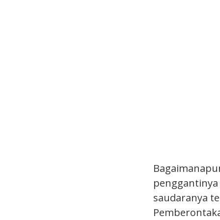
Bagaimanapun
penggantinya
saudaranya t
Pemberontakan