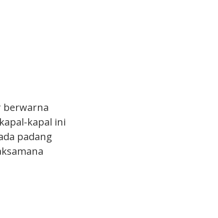
ar berwarna
apal-kapal ini
pada padang
 laksamana