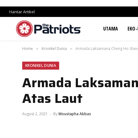
Hantar Artikel
UTAMA
EKO-
Home
Kronikel Dunia
Armada Laksamana Cheng Ho: Band
»
»
KRONIKEL DUNIA
Armada Laksamana
Atas Laut
August 2, 2021
By
Moustapha Abbas