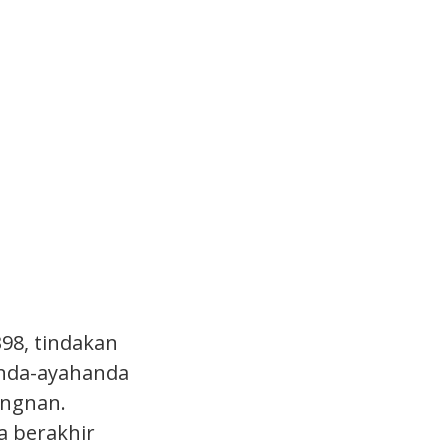
98, tindakan
anda-ayahanda
ingnan.
a berakhir