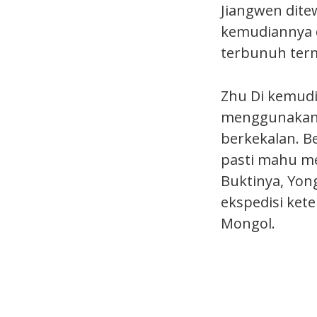
Jiangwen dite
kemudiannya d
terbunuh term
Zhu Di kemudi
menggunakan 
berkekalan. Be
pasti mahu me
Buktinya, Yon
ekspedisi ket
Mongol.