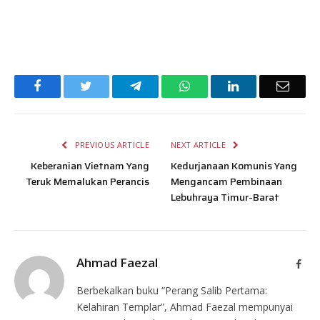
Facebook
Twitter
Telegram
WhatsApp
LinkedIn
Email
PREVIOUS ARTICLE
NEXT ARTICLE
Keberanian Vietnam Yang
Kedurjanaan Komunis Yang
Teruk Memalukan Perancis
Mengancam Pembinaan
Lebuhraya Timur-Barat
Ahmad Faezal
Face
Berbekalkan buku “Perang Salib Pertama:
Kelahiran Templar”, Ahmad Faezal mempunyai