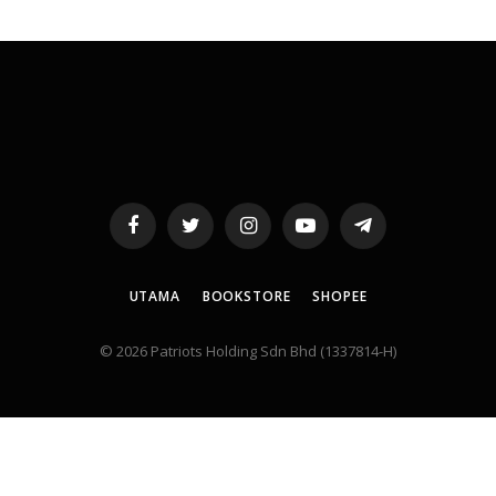
Facebook
Twitter
Instagram
YouTube
Telegram
UTAMA
BOOKSTORE
SHOPEE
© 2026 Patriots Holding Sdn Bhd (1337814-H)