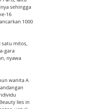
kinya sehingga
ke-16
ancarkan 1000
 satu mitos,
ra-gara
an, nyawa
ipun wanita A
 pandangan
individu
eauty lies in