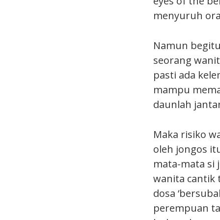
eyes of the b
menyuruh oran
Namun begitu,
seorang wanita
pasti ada kel
mampu memakan
daunlah jantan
Maka risiko wa
oleh jongos it
mata-mata si 
wanita cantik
dosa ‘bersubah
perempuan tak