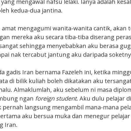
yang mengawal nafsu lelaki. Ianya adalah kesa
oleh kedua-dua jantina.
amat mengagumi wanita-wanita cantik, akan te
an mereka aku secara tiba-tiba diserang pera
 sangat sehingga menyebabkan aku berasa gu
ai nak tercabut jantung aku daripada soketny
da gadis Iran bernama Fazeleh ini, ketika ming
ta di bilik kuliah boleh dikatakan aku tersanga
alu. Almaklumlah, aku sebelum ni masa diplo
embung ngan
foreign student
. Aku dulu pelajar di
 pernah langsung mengambil mana-mana pelaja
rtama aku bersua muka dan menegur pelajar a
g Iran.