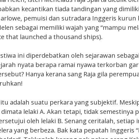
ebabkan kecantikan tiada tandingan yang dimili
arlowe, pemuisi dan sutradara Inggeris kurun 
elen sebagai memiliki wajah yang “mampu mel
ace that launched a thousand ships).
stiwa ini diperdebatkan oleh sejarawan sebagai
sejarah nyata berapa ramai nyawa terkorban ga
rsebut? Hanya kerana sang Raja gila perempu
aruhkan!
 itu adalah suatu perkara yang subjektif. Mesk
dimata lelaki A. Akan tetapi, tidak semestinya
persetujui oleh lelaki B. Senang ceritalah, setiap 
era yang berbeza. Bak kata pepatah Inggeris “B