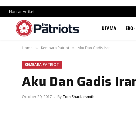
Hantar Artikel
UTAMA
EKO-
Home
Kembara Patriot
Aku Dan Gadis Iran
»
»
KEMBARA PATRIOT
Aku Dan Gadis Ira
October 20, 2017
By
Tom Shacklesmith