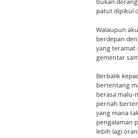
bukan dorang 
patut dipikul 
Walaupun aku 
berdepan deng
yang teramat
gementar samp
Berbalik kepa
bertentang ma
berasa malu-m
pernah bert
yang mana tak
pengalaman pe
lebih lagi oran