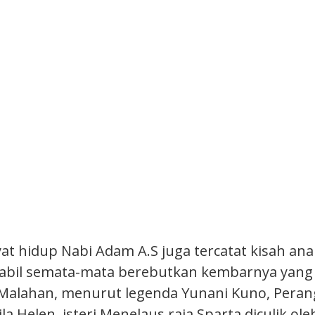
at hidup Nabi Adam A.S juga tercatat kisah ana
il semata-mata berebutkan kembarnya yang l
 Malahan, menurut legenda Yunani Kuno, Peran
a Helen, isteri Menelaus raja Sparta diculik oleh