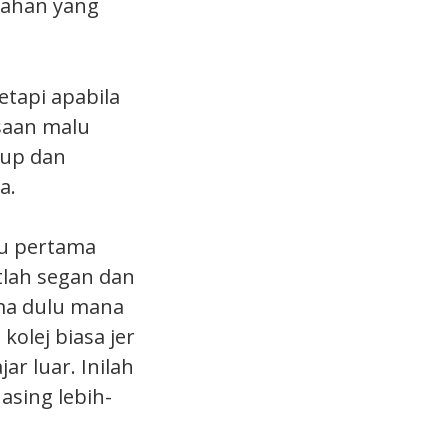
lahan yang
tapi apabila
saan malu
gup dan
a.
gu pertama
tlah segan dan
ma dulu mana
 kolej biasa jer
r luar. Inilah
sing lebih-