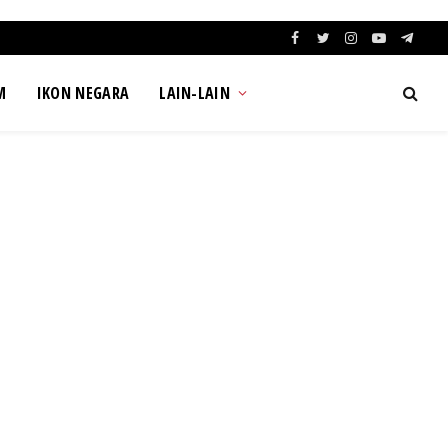
Facebook
Twitter
Instagram
YouTube
Teleg
M
IKON NEGARA
LAIN-LAIN