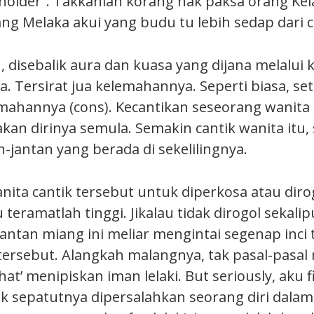
eholder”. Takkanlah korang nak paksa orang Ke
g Melaka akui yang budu tu lebih sedap dari c
 disebalik aura dan kuasa yang dijana melalui 
. Tersirat jua kelemahannya. Seperti biasa, se
emahannya (cons). Kecantikan seseorang wanita 
 dirinya semula. Semakin cantik wanita itu,
-jantan yang berada di sekelilingnya.
nita cantik tersebut untuk diperkosa atau diro
u teramatlah tinggi. Jikalau tidak dirogol sekal
jantan miang ini meliar mengintai segenap inc
 tersebut. Alangkah malangnya, tak pasal-pas
at’ menipiskan iman lelaki. But seriously, aku f
 sepatutnya dipersalahkan seorang diri dalam 