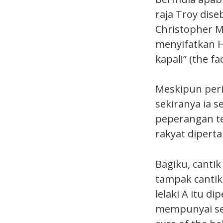
raja Troy dis
Christopher M
menyifatkan H
kapal!” (the f
Meskipun peri
sekiranya ia 
peperangan te
rakyat dipert
Bagiku, cantik
tampak cantik 
lelaki A itu di
mempunyai sel