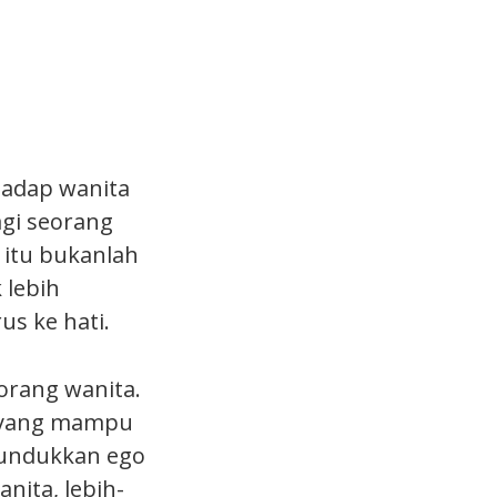
hadap wanita
agi seorang
 itu bukanlah
 lebih
us ke hati.
orang wanita.
ri yang mampu
nundukkan ego
nita, lebih-