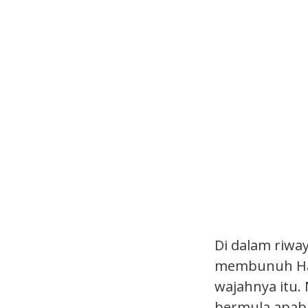
Di dalam riway
membunuh Hab
wajahnya itu.
bermula apabil