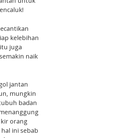
lantan untuk
encaluk!
kecantikan
tiap kelebihan
itu juga
 semakin naik
gol jantan
ipun, mungkin
i tubuh badan
al menanggung
ikir orang
hal ini sebab