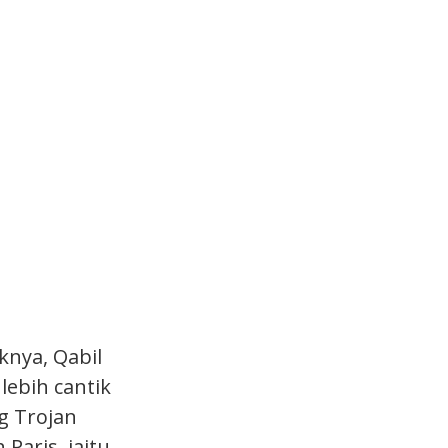
knya, Qabil
ebih cantik
g Trojan
 Paris, iaitu