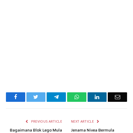
Facebook
Twitter
Telegram
WhatsApp
LinkedIn
Email
PREVIOUS ARTICLE
NEXT ARTICLE
Bagaimana Blok Lego Mula
Jenama Nivea Bermula