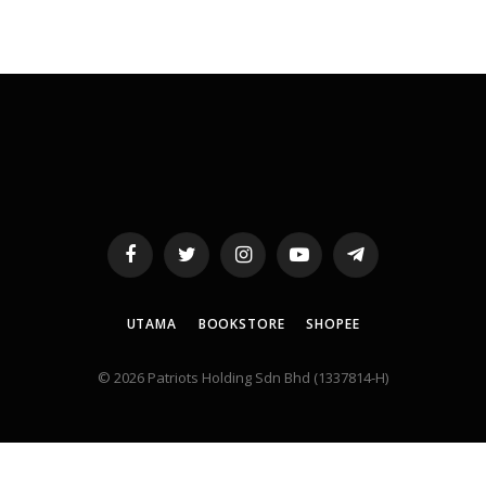
Facebook
Twitter
Instagram
YouTube
Telegram
UTAMA
BOOKSTORE
SHOPEE
© 2026 Patriots Holding Sdn Bhd (1337814-H)