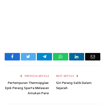
Facebook
Twitter
Telegram
WhatsApp
LinkedIn
Email
PREVIOUS ARTICLE
NEXT ARTICLE
Pertempuran Thermopylae:
Siri Perang Salib Dalam
Epik Perang Sparta Melawan
Sejarah
Amukan Parsi