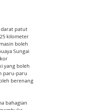
 darat patut
25 kilometer
 masin boleh
buaya Sungai
ekor
i yang boleh
n paru-paru
boleh berenang
ma bahagian