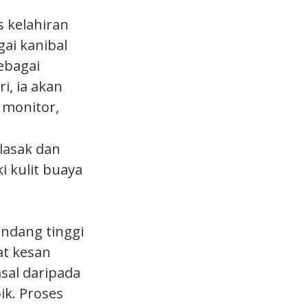
 kelahiran
gai kanibal
ebagai
i, ia akan
 monitor,
 lasak dan
i kulit buaya
ndang tinggi
at kesan
asal daripada
ik. Proses