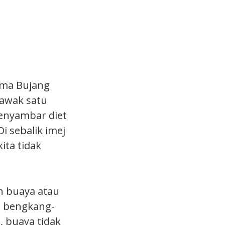
ama Bujang
rawak satu
menyambar diet
i sebalik imej
ita tidak
n buaya atau
ra bengkang-
, buaya tidak