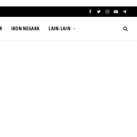
Facebook
Twitter
Instagram
YouTube
Teleg
M
IKON NEGARA
LAIN-LAIN