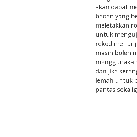
akan dapat m
badan yang be
meletakkan ro
untuk menguji
rekod menunju
masih boleh m
menggunakan 
dan jika sera
lemah untuk b
pantas sekali