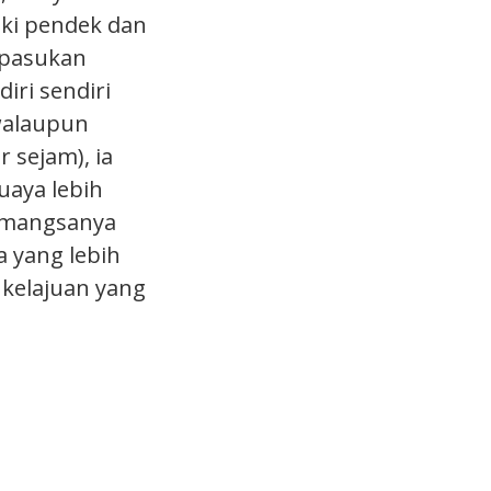
ki pendek dan
 pasukan
iri sendiri
 walaupun
 sejam), ia
uaya lebih
 mangsanya
a yang lebih
 kelajuan yang