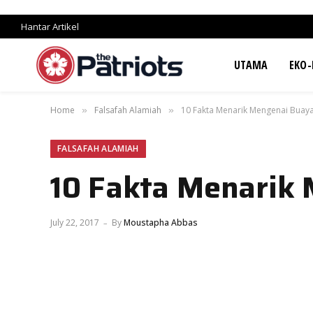
Hantar Artikel
UTAMA
EKO-
Home
Falsafah Alamiah
10 Fakta Menarik Mengenai Buay
»
»
FALSAFAH ALAMIAH
10 Fakta Menarik
July 22, 2017
By
Moustapha Abbas