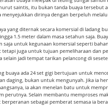
perasan buaya melepak di tebing sungai sambi
rut saintis, itu bukan tanda buaya tersebut ag
a menyejukkan dirinya dengan berpeluh melalu
aya yang diternak secara komersial di ladang b
ngga 1.5 meter dalam masa setahun saja. Buay
n saja untuk kegunaan komersial seperti baha
t tetapi juga untuk tujuan pemeliharaan dan 
a selain jadi tempat tarikan pelancong di sese
ang buaya ada 24 set gigi bertujuan untuk me
n daging, bukan untuk mengunyah. Jika ia he
ngsanya, ia akan menelan batu untuk mempr
m perutnya. Selain membantu memproses mak
t berperanan sebagai pemberat semasa ia berad