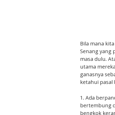
Bila mana kit
Senang yang p
masa dulu. At
utama mereka s
ganasnya sebag
ketahui pasal
1. Ada berpan
bertembung de
bengkok keran