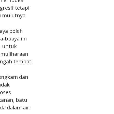
l membuka
resif tetapi
i mulutnya.
uaya boleh
a-buaya ini
n untuk
pemuliharaan
tengah tempat.
ncengkam dan
ndak
oses
anan, batu
a dalam air.