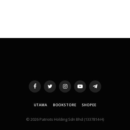
Facebook
Twitter
Instagram
YouTube
Telegram
UTAMA
BOOKSTORE
SHOPEE
© 2026 Patriots Holding Sdn Bhd (1337814-H)