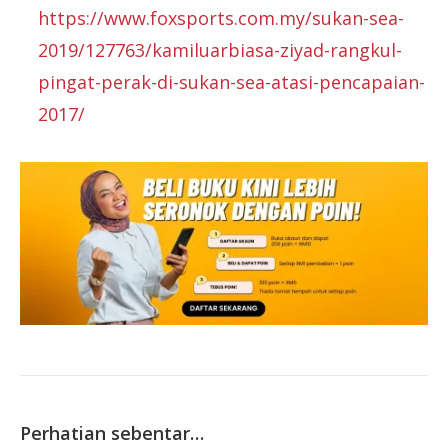
https://www.foxsports.com.my/sukan-sea-
2019/127763/kamiluarbiasa-ziyad-rangkul-
pingat-perak-di-sukan-sea-atasi-pencapaian-
2017/
Perhatian sebentar…