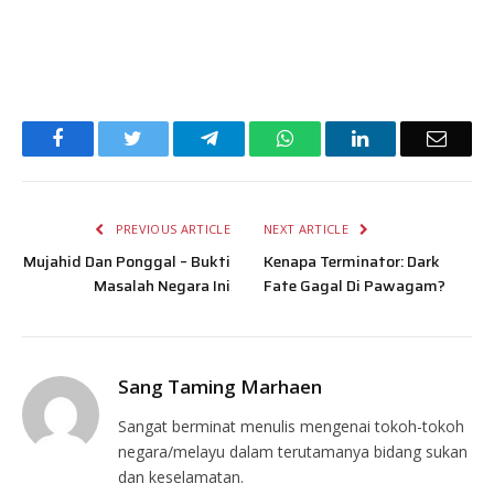
Facebook
Twitter
Telegram
WhatsApp
LinkedIn
Email
PREVIOUS ARTICLE
NEXT ARTICLE
Mujahid Dan Ponggal – Bukti
Kenapa Terminator: Dark
Masalah Negara Ini
Fate Gagal Di Pawagam?
Sang Taming Marhaen
Sangat berminat menulis mengenai tokoh-tokoh
negara/melayu dalam terutamanya bidang sukan
dan keselamatan.