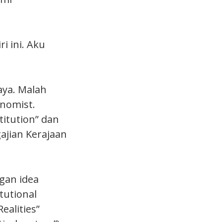
i ini. Aku
aya. Malah
onomist.
itution” dan
gajian Kerajaan
gan idea
tutional
ealities”