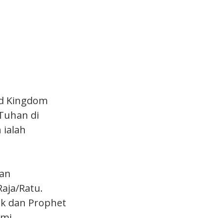
ed Kingdom
Tuhan di
 ialah
kan
aja/Ratu.
ok dan Prophet
smi