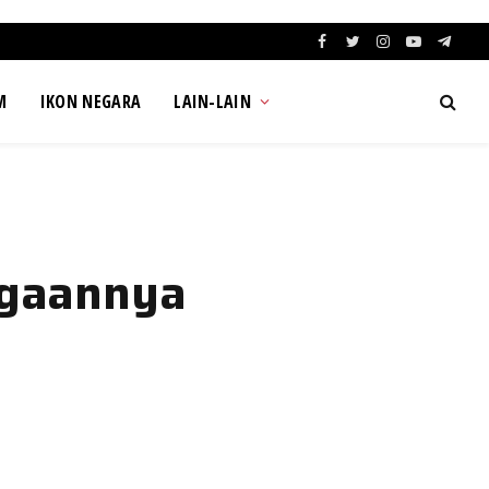
Facebook
Twitter
Instagram
YouTube
Teleg
M
IKON NEGARA
LAIN-LAIN
agaannya