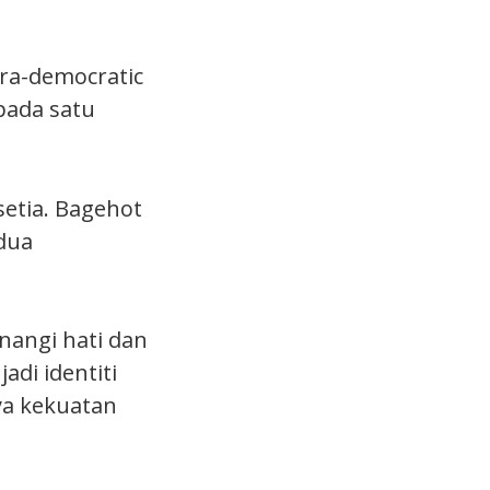
ra-democratic
pada satu
setia. Bagehot
dua
nangi hati dan
adi identiti
ya kekuatan