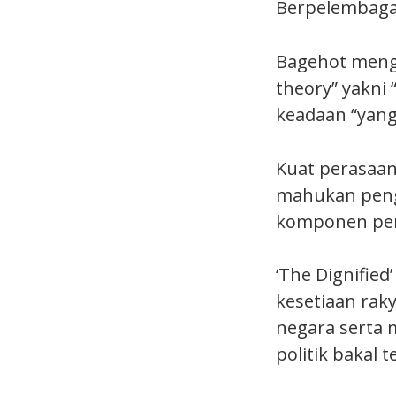
Berpelembaga
Bagehot meng
theory” yakni
keadaan “yan
Kuat perasaan
mahukan peng
komponen penti
‘The Dignifie
kesetiaan raky
negara serta
politik bakal t