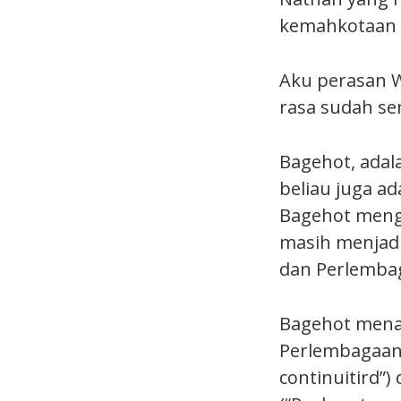
kemahkotaan I
Aku perasan Wa
rasa sudah se
Bagehot, adal
beliau juga a
Bagehot mengh
masih menjadi 
dan Perlemba
Bagehot mena
Perlembagaan i
continuitird”) 