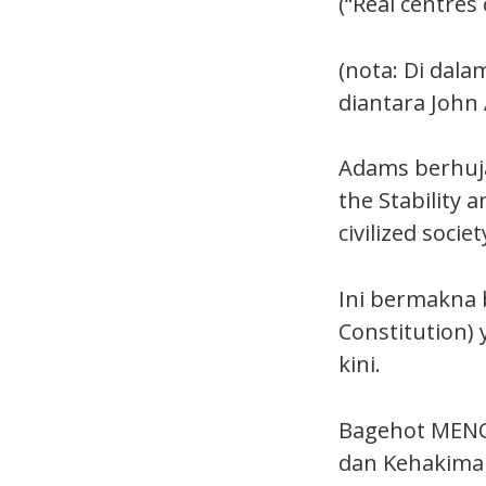
(“Real centres
(nota: Di dal
diantara John
Adams berhuja
the Stability 
civilized society
Ini bermakna 
Constitution)
kini.
Bagehot MENOL
dan Kehakiman