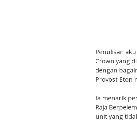
Penulisan aku
Crown yang dit
dengan bagaim
Provost Eton 
Ia menarik per
Raja Berpelem
unit yang tid