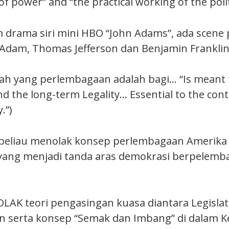
 of power” and “the practical working of the polit
am drama siri mini HBO “John Adams”, ada scene
 Adam, Thomas Jefferson dan Benjamin Franklin
h yang perlembagaan adalah bagi… “Is meant t
and the long-term Legality… Essential to the cont
.”)
beliau menolak konsep perlembagaan Amerika 
 yang menjadi tanda aras demokrasi berpelemb
AK teori pengasingan kuasa diantara Legislati
 serta konsep “Semak dan Imbang” di dalam K