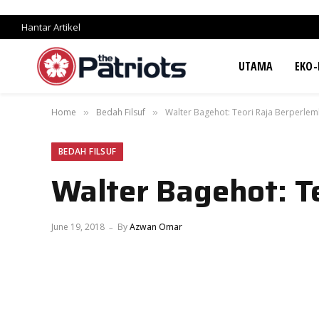
Hantar Artikel
UTAMA
EKO-
Home
Bedah Filsuf
Walter Bagehot: Teori Raja Berperl
»
»
BEDAH FILSUF
Walter Bagehot: T
June 19, 2018
By
Azwan Omar