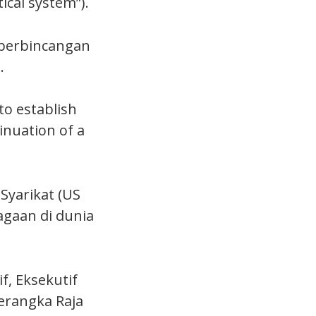
ical system”).
 perbincangan
.
o establish
inuation of a
Syarikat (US
agaan di dunia
f, Eksekutif
erangka Raja