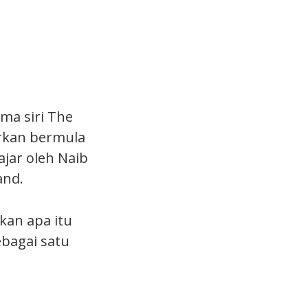
ma siri The
arkan bermula
jar oleh Naib
and.
kan apa itu
bagai satu