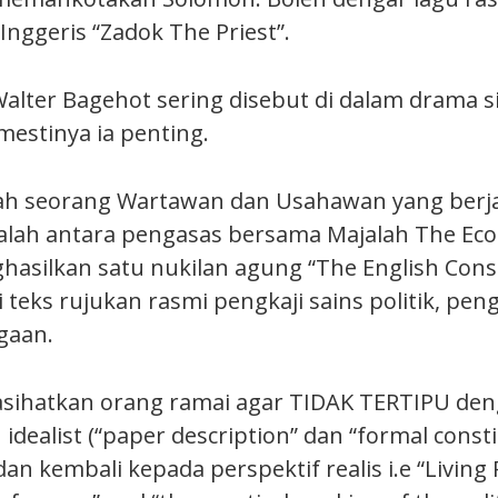
nggeris “Zadok The Priest”.
lter Bagehot sering disebut di dalam drama sir
mestinya ia penting.
ah seorang Wartawan dan Usahawan yang berj
dalah antara pengasas bersama Majalah The Ec
asilkan satu nukilan agung “The English Const
teks rujukan rasmi pengkaji sains politik, pen
gaan.
sihatkan orang ramai agar TIDAK TERTIPU den
dealist (“paper description” dan “formal consti
dan kembali kepada perspektif realis i.e “Living R