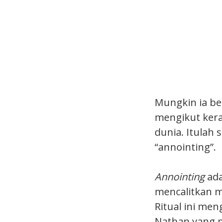
Mungkin ia be
mengikut kera
dunia. Itulah 
“annointing”.
Annointing
ada
mencalitkan m
Ritual ini me
Nathan yang 