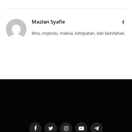
Mazlan Syafie
Face
Ilmu, inspirasi, makna, ketepatan, dan keindahan.
Facebook
Twitter
Instagram
YouTube
Telegram