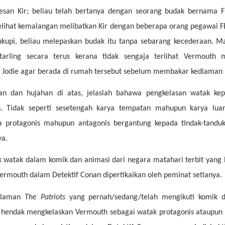
esan Kir; beliau telah bertanya dengan seorang budak bernama Fu
elihat kemalangan melibatkan Kir dengan beberapa orang pegawai F
kupi, beliau melepaskan budak itu tanpa sebarang kecederaan. Ma
arling secara terus kerana tidak sengaja terlihat Vermouth
 Jodie agar berada di rumah tersebut sebelum membakar kediaman k
an dan hujahan di atas, jelaslah bahawa pengkelasan watak ke
. Tidak seperti sesetengah karya tempatan mahupun karya lua
a protagonis mahupun antagonis bergantung kepada tindak-tandu
ya.
watak dalam komik dan animasi dari negara matahari terbit yang 
ermouth dalam Detektif Conan dipertikaikan oleh peminat setianya.
halaman
The Patriots
yang pernah/sedang/telah mengikuti komik d
hendak mengkelaskan Vermouth sebagai watak protagonis ataupun a