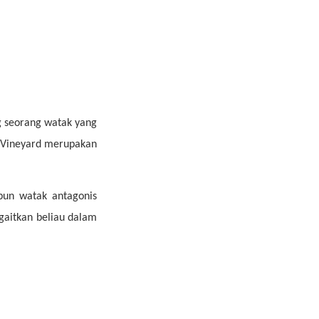
g seorang watak yang
s Vineyard merupakan
upun watak antagonis
ngaitkan beliau dalam