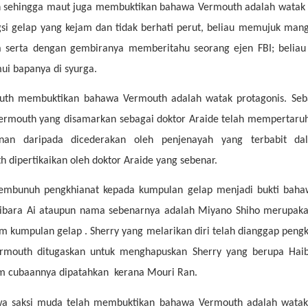
n sehingga maut juga membuktikan bahawa Vermouth adalah watak 
gsi gelap yang kejam dan tidak berhati perut, beliau memujuk ma
ya serta dengan gembiranya memberitahu seorang ejen FBI; beliau
i bapanya di syurga.
th membuktikan bahawa Vermouth adalah watak protagonis. Seb
Vermouth yang disamarkan sebagai doktor Araide telah mempertaru
an daripada dicederakan oleh penjenayah yang terbabit da
 dipertikaikan oleh doktor Araide yang sebenar.
embunuh pengkhianat kepada kumpulan gelap menjadi bukti bah
aibara Ai ataupun nama sebenarnya adalah Miyano Shiho merupakan
m kumpulan gelap . Sherry yang melarikan diri telah dianggap pengk
rmouth ditugaskan untuk menghapuskan Sherry yang berupa Haib
um cubaannya dipatahkan kerana Mouri Ran.
tiwa saksi muda telah membuktikan bahawa Vermouth adalah watak