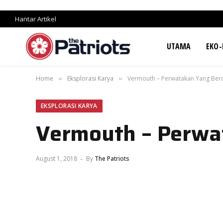
Hantar Artikel
UTAMA
EKO-
Home
Eksplorasi Karya
Vermouth – Perwatakan Yang Ber
»
»
EKSPLORASI KARYA
Vermouth – Perwa
August 1, 2018
By
The Patriots