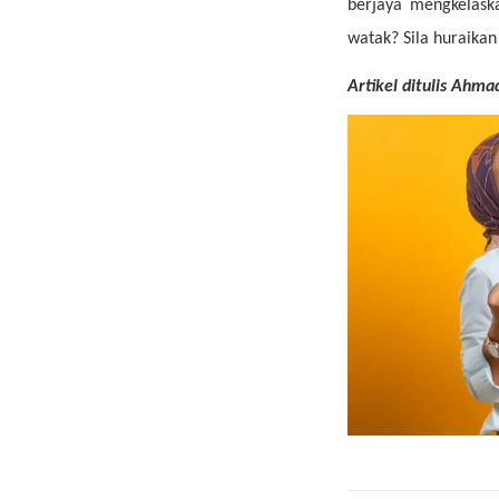
berjaya mengkelask
watak? Sila huraika
Artikel ditulis Ahma