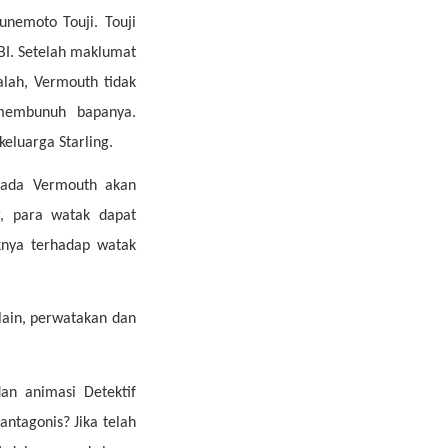
nemoto Touji. Touji
BI. Setelah maklumat
lah, Vermouth tidak
 membunuh bapanya.
eluarga Starling.
pada Vermouth akan
r, para watak dapat
knya terhadap watak
lain, perwatakan dan
an animasi Detektif
ntagonis? Jika telah