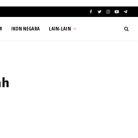
Facebook
Twitter
Instagram
YouTube
Teleg
M
IKON NEGARA
LAIN-LAIN
ah