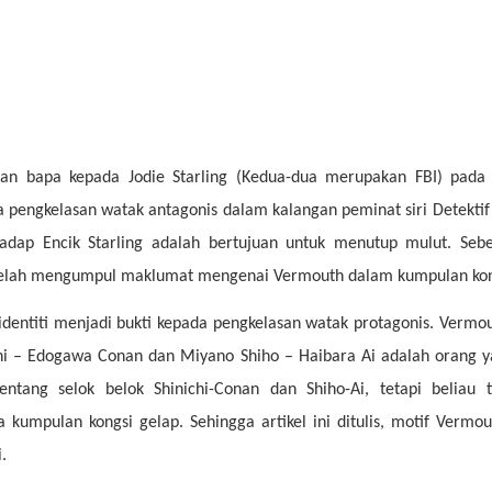
an bapa kepada Jodie Starling (Kedua-dua merupakan FBI) pada 
a pengkelasan watak antagonis dalam kalangan peminat siri Detekt
hadap Encik Starling adalah bertujuan untuk menutup mulut. Seb
 telah mengumpul maklumat mengenai Vermouth dalam kumpulan kon
a identiti menjadi bukti kepada pengkelasan watak protagonis. Verm
hi – Edogawa Conan dan Miyano Shiho – Haibara Ai adalah orang 
entang selok belok Shinichi-Conan dan Shiho-Ai, tetapi beliau
 kumpulan kongsi gelap. Sehingga artikel ini ditulis, motif Vermo
.