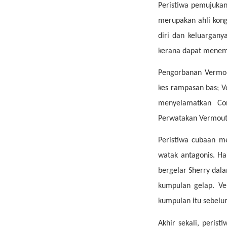
Peristiwa pemujuka
merupakan ahli kon
diri dan keluargan
kerana dapat menemu
Pengorbanan Vermou
kes rampasan bas; 
menyelamatkan Con
Perwatakan Vermouth
Peristiwa cubaan m
watak antagonis. H
bergelar Sherry dala
kumpulan gelap. Ve
kumpulan itu sebel
Akhir sekali, peris