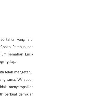
20 tahun yang lalu,
if Conan. Pembunuhan
elum kematian Encik
gsi gelap.
outh telah mengetahui
yang sama. Walaupun
 tidak menyampaikan
uth berbuat demikian