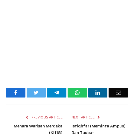
Facebook
Twitter
Telegram
WhatsApp
LinkedIn
Email
PREVIOUS ARTICLE
NEXT ARTICLE
Menara Warisan Merdeka
Istighfar (Meminta Ampun)
(Kl118)
Dan Taubat