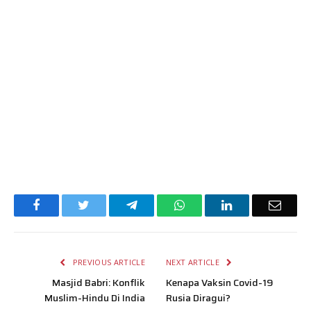
Facebook
Twitter
Telegram
WhatsApp
LinkedIn
Email
PREVIOUS ARTICLE
NEXT ARTICLE
Masjid Babri: Konflik
Kenapa Vaksin Covid-19
Muslim-Hindu Di India
Rusia Diragui?