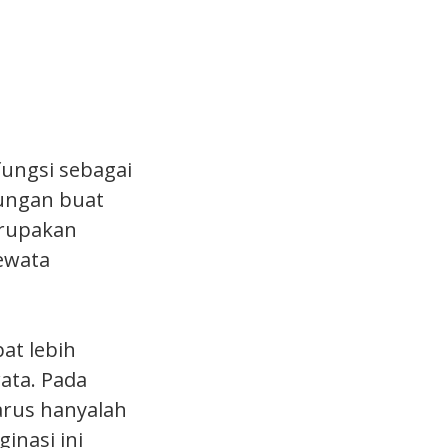
ungsi sebagai
ungan buat
erupakan
ewata
at lebih
ata. Pada
arus hanyalah
inasi ini