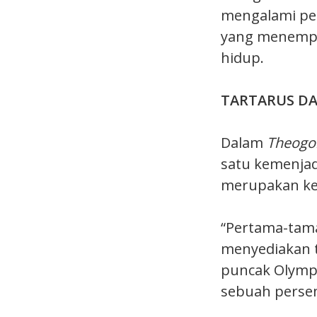
mengalami pe
yang menempa
hidup.
TARTARUS DA
Dalam
Theog
satu kemenjad
merupakan kem
“Pertama-tam
menyediakan 
puncak Olympu
sebuah persem