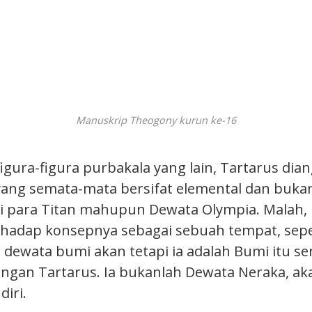
Manuskrip Theogony kurun ke-16
igura-figura purbakala yang lain, Tartarus dia
ang semata-mata bersifat elemental dan bukan
i para Titan mahupun Dewata Olympia. Malah, i
hadap konsepnya sebagai sebuah tempat, seper
dewata bumi akan tetapi ia adalah Bumi itu sen
engan Tartarus. Ia bukanlah Dewata Neraka, aka
diri.