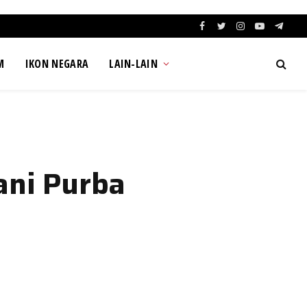
Facebook
Twitter
Instagram
YouTube
Teleg
M
IKON NEGARA
LAIN-LAIN
ani Purba