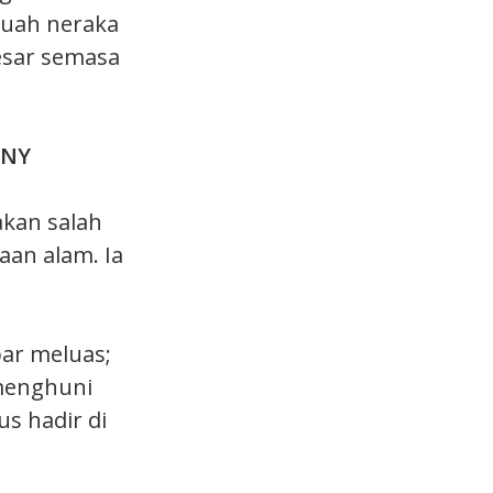
buah neraka
esar semasa
ONY
akan salah
an alam. Ia
ar meluas;
menghuni
s hadir di