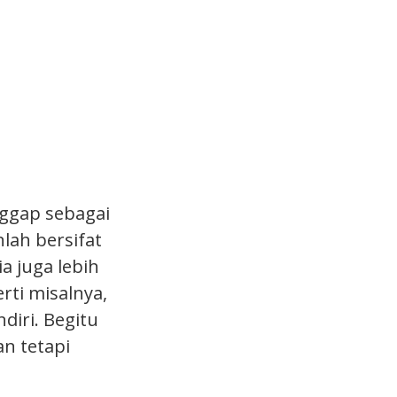
nggap sebagai
lah bersifat
a juga lebih
ti misalnya,
diri. Begitu
n tetapi