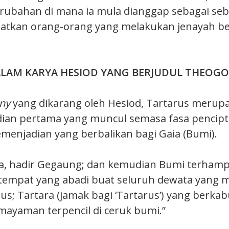
rubahan di mana ia mula dianggap sebagai se
tkan orang-orang yang melakukan jenayah b
LAM KARYA HESIOD YANG BERJUDUL THEOG
ony
yang dikarang oleh Hesiod, Tartarus merup
ian pertama yang muncul semasa fasa pencipta
enjadian yang berbalikan bagi Gaia (Bumi).
a, hadir Gegaung; dan kemudian Bumi terhamp
tempat yang abadi buat seluruh dewata yang 
s; Tartara (jamak bagi ‘Tartarus’) yang berkabu
ayaman terpencil di ceruk bumi.”