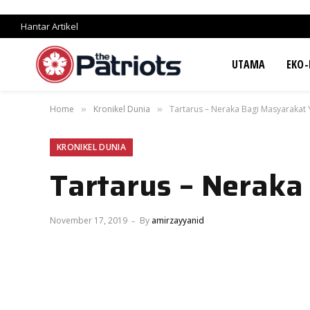
Hantar Artikel
UTAMA
EKO-
Home
Kronikel Dunia
Tartarus – Neraka Bagi Masyarakat
»
»
KRONIKEL DUNIA
Tartarus – Neraka
November 17, 2019
By
amirzayyanid