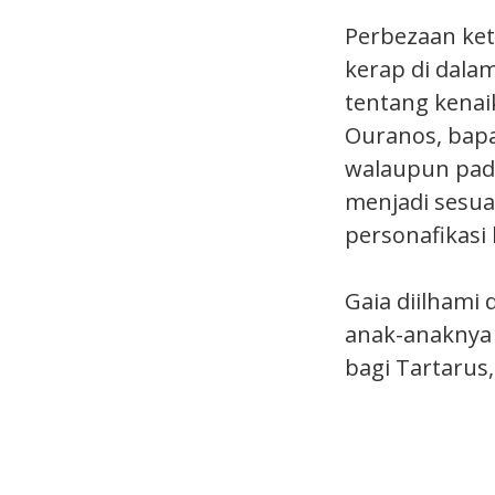
Perbezaan keta
kerap di dala
tentang kena
Ouranos, bapa
walaupun pada
menjadi sesua
personafikasi 
Gaia diilham
anak-anaknya 
bagi Tartarus,