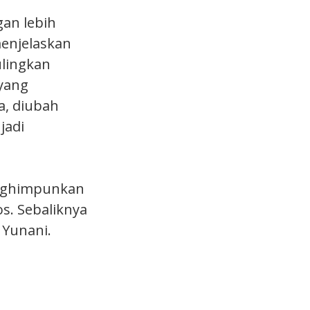
gan lebih
menjelaskan
lingkan
 yang
a, diubah
jadi
enghimpunkan
s. Sebaliknya
 Yunani.