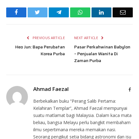
Facebook
Twitter
Telegram
WhatsApp
LinkedIn
Email
PREVIOUS ARTICLE
NEXT ARTICLE
Heo Jun: Bapa Perubatan
Pasar Perkahwinan Babylon
Korea Purba
– Penjualan Wanita Di
Zaman Purba
Ahmad Faezal
Face
Berbekalkan buku “Perang Salib Pertama:
Kelahiran Templar”, Ahmad Faezal mempunyai
suatu matlamat bagi Malaysia. Dalam kaca mata
beliau, bangsa Melayu perlu bangkit membaham
ilmu sepertimana mereka memakan nasi.
Seorang pengikut setia bidang astronomi dan isu