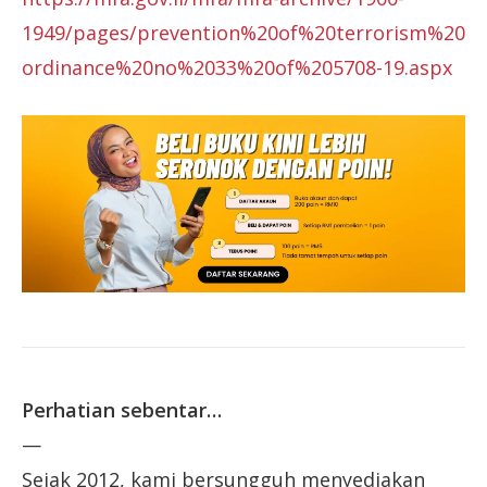
1949/pages/prevention%20of%20terrorism%20
ordinance%20no%2033%20of%205708-19.aspx
Perhatian sebentar…
—
Sejak 2012, kami bersungguh menyediakan