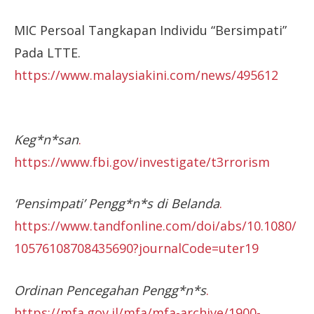
MIC Persoal Tangkapan Individu “Bersimpati”
Pada LTTE.
https://www.malaysiakini.com/news/495612
Keg*n*san
.
https://www.fbi.gov/investigate/t3rrorism
‘Pensimpati’ Pengg*n*s di Belanda
.
https://www.tandfonline.com/doi/abs/10.1080/
10576108708435690?journalCode=uter19
Ordinan Pencegahan Pengg*n*s
.
https://mfa.gov.il/mfa/mfa-archive/1900-