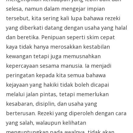
selesa, namun dalam mengejar impian
tersebut, kita sering kali lupa bahawa rezeki
yang diberkati datang dengan usaha yang halal
dan beretika. Penipuan seperti skim cepat
kaya tidak hanya merosakkan kestabilan
kewangan tetapi juga memusnahkan
kepercayaan sesama manusia. Ia menjadi
peringatan kepada kita semua bahawa
kejayaan yang hakiki tidak boleh dicapai
melalui jalan pintas, tetapi memerlukan
kesabaran, disiplin, dan usaha yang
berterusan. Rezeki yang diperoleh dengan cara
yang salah, walaupun kelihatan
menguntungkan pada awalnya, tidak akan