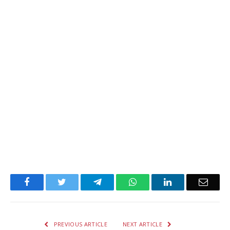
Facebook
Twitter
Telegram
WhatsApp
LinkedIn
Email
PREVIOUS ARTICLE
NEXT ARTICLE