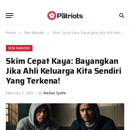
Home
Seni Mandiri
Skim Cepat Kaya: Bayangkan Jika Ahli Keluarga Kita Sendiri Yang Terkena!
»
»
SENI MANDIRI
Skim Cepat Kaya: Bayangkan
Jika Ahli Keluarga Kita Sendiri
Yang Terkena!
February 3, 2025
By
Mazlan Syafie