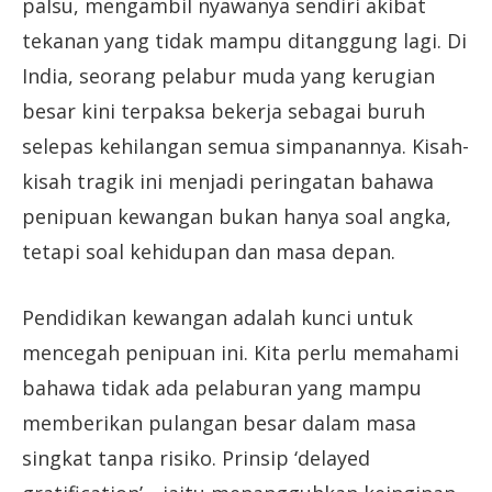
palsu, mengambil nyawanya sendiri akibat
tekanan yang tidak mampu ditanggung lagi. Di
India, seorang pelabur muda yang kerugian
besar kini terpaksa bekerja sebagai buruh
selepas kehilangan semua simpanannya. Kisah-
kisah tragik ini menjadi peringatan bahawa
penipuan kewangan bukan hanya soal angka,
tetapi soal kehidupan dan masa depan.
Pendidikan kewangan adalah kunci untuk
mencegah penipuan ini. Kita perlu memahami
bahawa tidak ada pelaburan yang mampu
memberikan pulangan besar dalam masa
singkat tanpa risiko. Prinsip ‘delayed