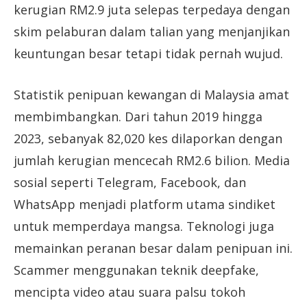
kerugian RM2.9 juta selepas terpedaya dengan
skim pelaburan dalam talian yang menjanjikan
keuntungan besar tetapi tidak pernah wujud.
Statistik penipuan kewangan di Malaysia amat
membimbangkan. Dari tahun 2019 hingga
2023, sebanyak 82,020 kes dilaporkan dengan
jumlah kerugian mencecah RM2.6 bilion. Media
sosial seperti Telegram, Facebook, dan
WhatsApp menjadi platform utama sindiket
untuk memperdaya mangsa. Teknologi juga
memainkan peranan besar dalam penipuan ini.
Scammer menggunakan teknik deepfake,
mencipta video atau suara palsu tokoh