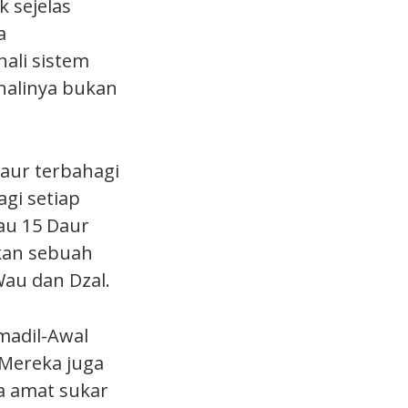
k sejelas
a
ali sistem
alinya bukan
aur terbahagi
gi setiap
au 15 Daur
kan sebuah
 Wau dan Dzal.
madil-Awal
a amat sukar