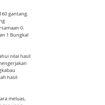
160 gantang.
ing
rsamaan 0.
an 1 Bungkal
i nilai hasil
 mengerjakan
ngkabau
ah hasil
cara meluas,