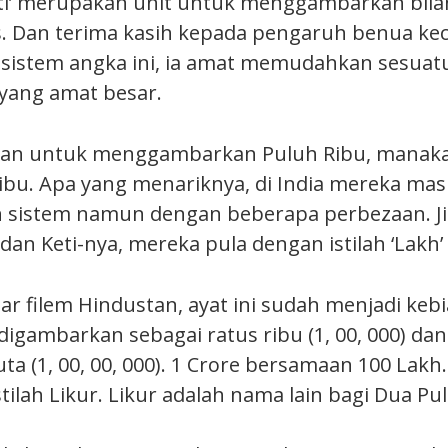
Keti’ merupakan unit untuk menggambarkan bil
s. Dan terima kasih kepada pengaruh benua keci
sistem angka ini, ia amat memudahkan sesuat
yang amat besar.
kan untuk menggambarkan Puluh Ribu, manakal
ibu. Apa yang menariknya, di India mereka masi
sistem namun dengan beberapa perbezaan. Jik
an Keti-nya, mereka pula dengan istilah ‘Lakh’ 
r filem Hindustan, ayat ini sudah menjadi keb
igambarkan sebagai ratus ribu (1, 00, 000) dan
ta (1, 00, 00, 000). 1 Crore bersamaan 100 Lakh
tilah Likur. Likur adalah nama lain bagi Dua Pul