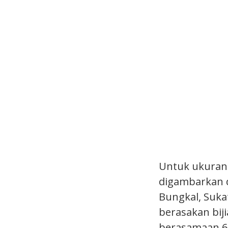
Untuk ukuran 
digambarkan d
Bungkal, Suk
berasakan bij
berasamaan 65