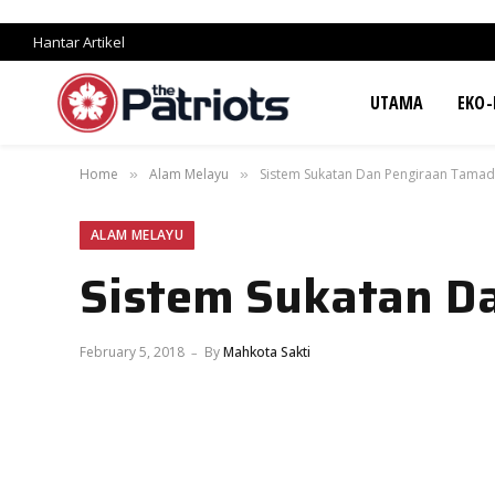
Hantar Artikel
UTAMA
EKO-
Home
Alam Melayu
Sistem Sukatan Dan Pengiraan Tama
»
»
ALAM MELAYU
Sistem Sukatan D
February 5, 2018
By
Mahkota Sakti