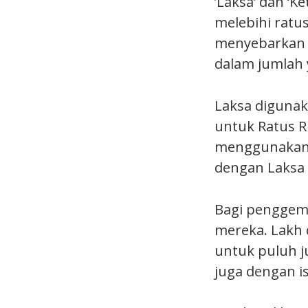
’Laksa’ dan ‘
melebihi ratu
menyebarkan 
dalam jumlah 
Laksa diguna
untuk Ratus R
menggunakan 
dengan Laksa d
Bagi penggema
mereka. Lakh d
untuk puluh ju
juga dengan is