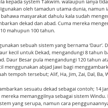
pula kepada system Takwim. walaupun ianya tida
digunakan oleh tamadun utama dunia, namun i
bahawa masyarakat dahulu kala sudah mengen
barkan dekad dan abad. Cuma mereka mengen
 10 mahupun 100 tahun.
unakan sebuah sistem yang bernama ‘Daur’. D
aur kecil untuk Dekad, mengandungi 8 tahun ba
d. Daur Besar pula mengandungi 120 tahun at
ecil menggunakan abjad Jawi bagi menggambar
ah tempoh tersebut; Alif, Ha, Jim, Zai, Dal, Ba,
mbarkan sesuatu dekad sebagai contoh; 14 Ja
stem yang serupa, namun cara penggunaanny