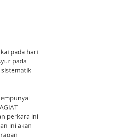
kai pada hari
syur pada
 sistematik
 mempunyai
LAGIAT
an perkara ini
an ini akan
arapan