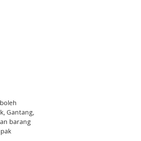
 boleh
k, Gantang,
tan barang
upak