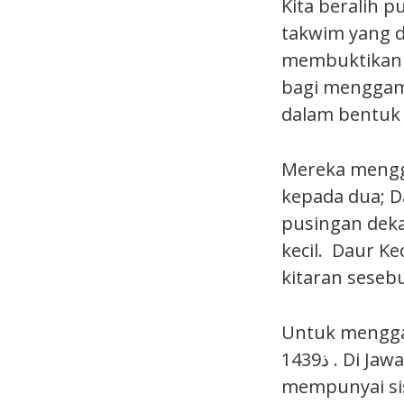
Kita beralih 
takwim yang 
membuktikan 
bagi menggam
dalam bentuk
Mereka mengg
kepada dua; D
pusingan deka
kecil. Daur K
kitaran sesebu
Untuk mengga
1439ذ . Di Jawa mereka memanggilnya sebagai sistem Windu. Mereka juga
mempunyai si