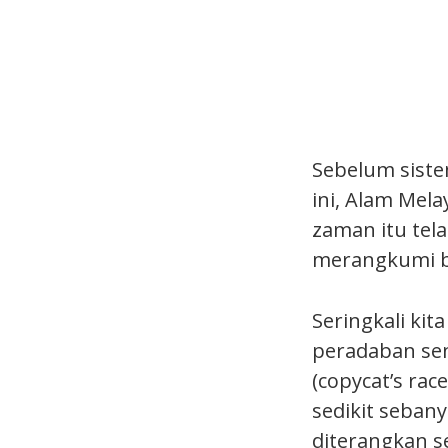
Sebelum siste
ini, Alam Mel
zaman itu tel
merangkumi be
Seringkali ki
peradaban sen
(copycat’s rac
sedikit seban
diterangkan s