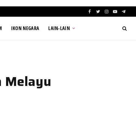
Facebook
Twitter
Instagram
YouTube
Teleg
M
IKON NEGARA
LAIN-LAIN
n Melayu