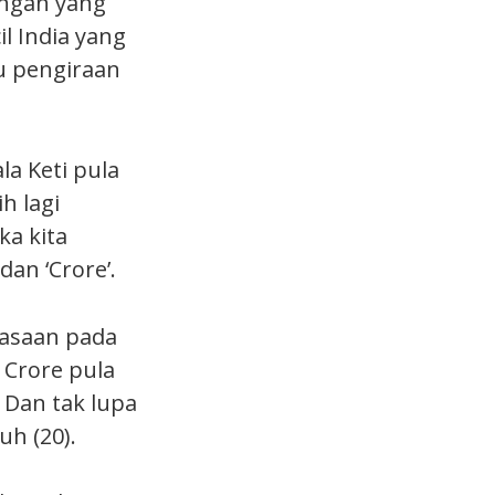
angan yang
l India yang
u pengiraan
a Keti pula
h lagi
a kita
dan ‘Crore’.
iasaan pada
 Crore pula
. Dan tak lupa
uh (20).