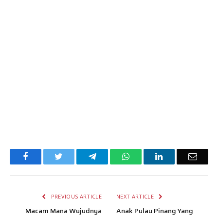
Facebook
Twitter
Telegram
WhatsApp
LinkedIn
Email
PREVIOUS ARTICLE
NEXT ARTICLE
Macam Mana Wujudnya
Anak Pulau Pinang Yang