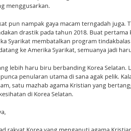
ang menggusarkan.
ikat pun nampak gaya macam terngadah juga. 
dakan drastik pada tahun 2018. Buat pertama k
ika Syarikat membatalkan program tindakbalas 
datang ke Amerika Syarikat, semuanya jadi haru 
ang lebih haru biru berbanding Korea Selatan. 
punca penularan utama di sana agak pelik. Kala
lam, satu mazhab agama Kristian yang bertan
kesihatan di Korea Selatan.
ya,
had rakyat Korea yang menganuti agama Kristi