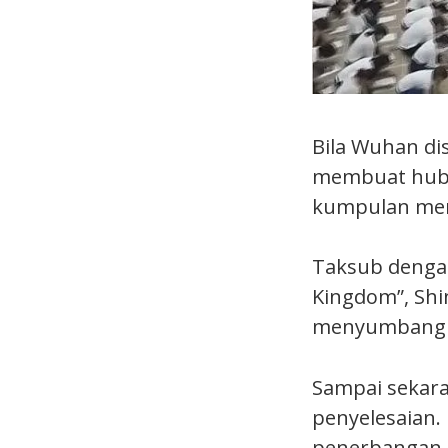
Bila Wuhan dis
membuat hubun
kumpulan mer
Taksub denga
Kingdom”, Shi
menyumbang se
Sampai sekara
penyelesaian.
penerbangan k