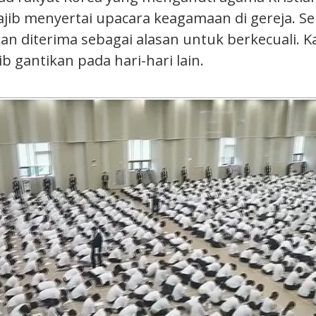
ajib menyertai upacara keagamaan di gereja. S
an diterima sebagai alasan untuk berkecuali. K
ib gantikan pada hari-hari lain.