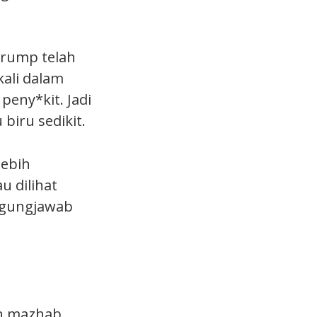
Trump telah
ali dalam
peny*kit. Jadi
biru sedikit.
Lebih
u dilihat
ggungjawab
an mazhab