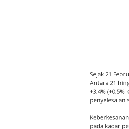
Sejak 21 Febr
Antara 21 hin
+3.4% (+0.5% 
penyelesaian s
Keberkesanan
pada kadar pe