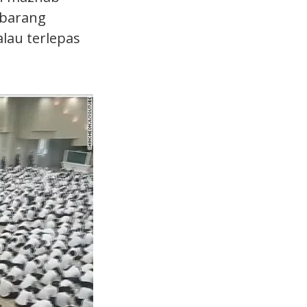
ebarang
alau terlepas