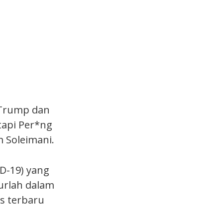
 Trump dan
api Per*ng
m Soleimani.
ID-19) yang
urlah dalam
s terbaru