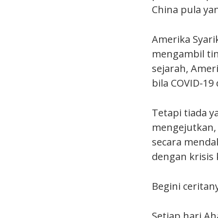
China pula y
Amerika Syar
mengambil tin
sejarah, Amer
bila COVID-19 
Tetapi tiada y
mengejutkan, 
secara menda
dengan krisis 
Begini ceritan
Setiap hari A