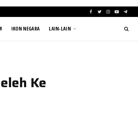
Facebook
Twitter
Instagram
YouTube
Teleg
M
IKON NEGARA
LAIN-LAIN
eleh Ke