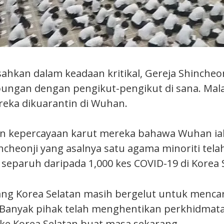
ahkan dalam keadaan kritikal, Gereja Shincheon
gan dengan pengikut-pengikut di sana. Mala
eka dikuarantin di Wuhan.
n kepercayaan karut mereka bahawa Wuhan ial
ncheonji yang asalnya satu agama minoriti tela
paruh daripada 1,000 kes COVID-19 di Korea S
ng Korea Selatan masih bergelut untuk mencar
 Banyak pihak telah menghentikan perkhidmat
e Korea Selatan buat masa sekarang.