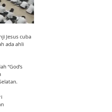
ji Jesus cuba
h ada ahli
ah “God’s
h
elatan.
i
an