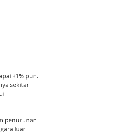
capai +1% pun.
ya sekitar
ui
an penurunan
gara luar