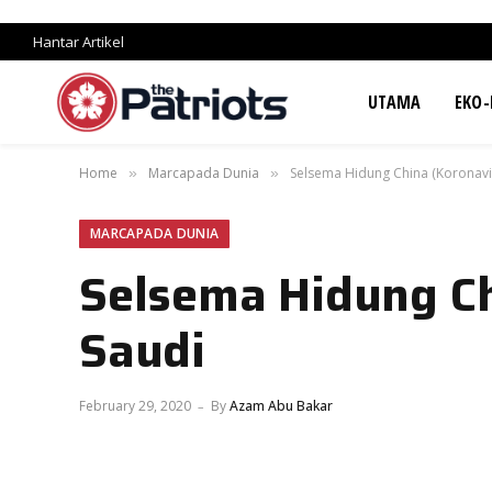
Hantar Artikel
UTAMA
EKO-
Home
Marcapada Dunia
Selsema Hidung China (Koronavi
»
»
MARCAPADA DUNIA
Selsema Hidung Ch
Saudi
February 29, 2020
By
Azam Abu Bakar