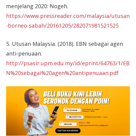
menjelang 2020: Nogeh.
https://www.pressreader.com/malaysia/utusan
-borneo-sabah/20161205/282071981521525
5. Utusan Malaysia. (2018). EBN sebagai agen
anti-penuaan.
http://psasir.upm.edu.my/id/eprint/64763/1/EB
N%20sebagai%20agen%20antipenuaan.pdf