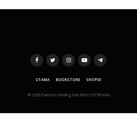
Facebook
Twitter
Instagram
YouTube
Telegram
UTAMA
BOOKSTORE
SHOPEE
© 2026 Patriots Holding Sdn Bhd (1337814-H)