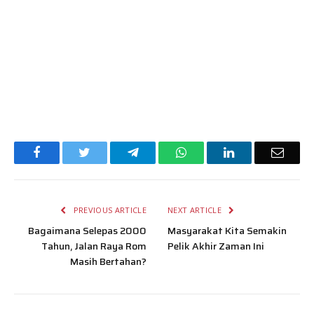
Facebook
Twitter
Telegram
WhatsApp
LinkedIn
Email
PREVIOUS ARTICLE
NEXT ARTICLE
Bagaimana Selepas 2000
Masyarakat Kita Semakin
Tahun, Jalan Raya Rom
Pelik Akhir Zaman Ini
Masih Bertahan?