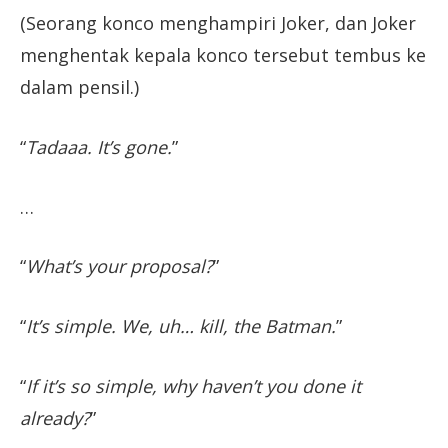
(Seorang konco menghampiri Joker, dan Joker
menghentak kepala konco tersebut tembus ke
dalam pensil.)
“
Tadaaa. It’s gone.
”
…
“
What’s your proposal?
”
“
It’s simple. We, uh… kill, the Batman.
”
“
If it’s so simple, why haven’t you done it
already?
”