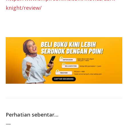
knight/review/
Perhatian sebentar…
—