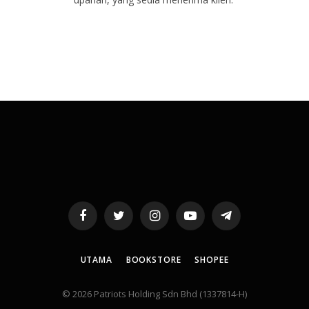
Facebook
Twitter
Instagram
YouTube
Telegram
UTAMA
BOOKSTORE
SHOPEE
© 2026 Patriots Holding Sdn Bhd (1337814-H)