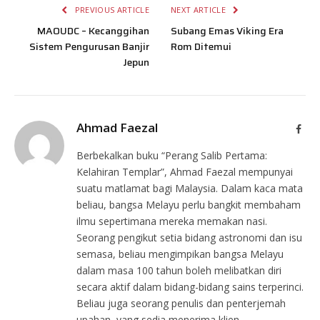
PREVIOUS ARTICLE
NEXT ARTICLE
MAOUDC – Kecanggihan
Subang Emas Viking Era
Sistem Pengurusan Banjir
Rom Ditemui
Jepun
Ahmad Faezal
Face
Berbekalkan buku “Perang Salib Pertama:
Kelahiran Templar”, Ahmad Faezal mempunyai
suatu matlamat bagi Malaysia. Dalam kaca mata
beliau, bangsa Melayu perlu bangkit membaham
ilmu sepertimana mereka memakan nasi.
Seorang pengikut setia bidang astronomi dan isu
semasa, beliau mengimpikan bangsa Melayu
dalam masa 100 tahun boleh melibatkan diri
secara aktif dalam bidang-bidang sains terperinci.
Beliau juga seorang penulis dan penterjemah
upahan, yang sedia menerima klien.