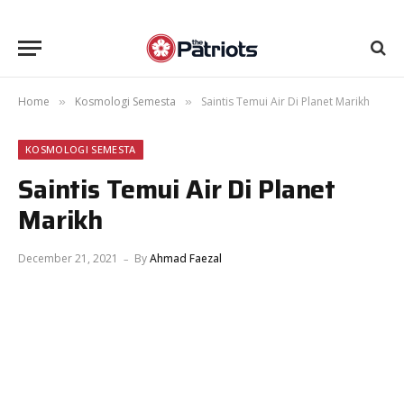
Home
Kosmologi Semesta
Saintis Temui Air Di Planet Marikh
»
»
KOSMOLOGI SEMESTA
Saintis Temui Air Di Planet
Marikh
December 21, 2021
By
Ahmad Faezal